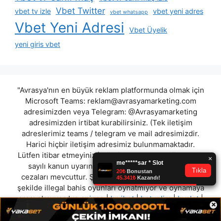
Vbet Twitter
vbet tv izle
vbet yeni adres
vbet whatsapp
Vbet Yeni Adresi
Vbet Üyelik
yeni giris vbet
"Avrasya'nın en büyük reklam platformunda olmak için
Microsoft Teams:
reklam@avrasyamarketing.com
adresimizden veya Telegram: @Avrasyamarketing
adresimizden irtibat kurabilirsiniz. (Tek iletişim
adreslerimiz teams / telegram ve mail adresimizdir.
Harici hiçbir iletişim adresimiz bulunmamaktadır.
Lütfen itibar etmeyiniz.) Türkiye yasalarına göre 7258
sayılı kanun uyarınca yasa dışı bahis oynamanın
cezaları mevcuttur. Şu an bulunduğunuz site hiç bir
şekilde illegal bahis oyunları oynatmıyor ve oynamaya
aracı olmuyordur.
spinco
|
luvibet
|
betunlim
|
byslot
|
×
depositwin
|
bahigo
|
grandsapphirebet
|
jokerbet-
"