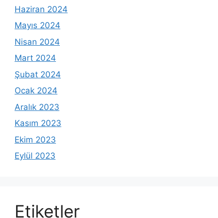
Haziran 2024
Mayıs 2024
Nisan 2024
Mart 2024
Şubat 2024
Ocak 2024
Aralık 2023
Kasım 2023
Ekim 2023
Eylül 2023
Etiketler