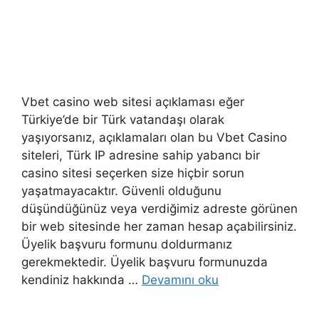
Vbet casino web sitesi açıklaması eğer
Türkiye’de bir Türk vatandaşı olarak
yaşıyorsanız, açıklamaları olan bu Vbet Casino
siteleri, Türk IP adresine sahip yabancı bir
casino sitesi seçerken size hiçbir sorun
yaşatmayacaktır. Güvenli olduğunu
düşündüğünüz veya verdiğimiz adreste görünen
bir web sitesinde her zaman hesap açabilirsiniz.
Üyelik başvuru formunu doldurmanız
gerekmektedir. Üyelik başvuru formunuzda
kendiniz hakkında …
Devamını oku