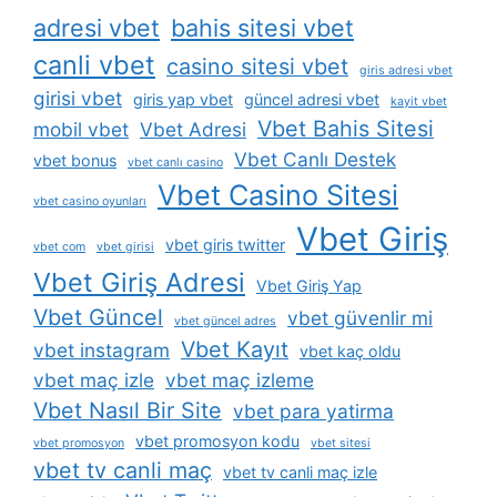
adresi vbet
bahis sitesi vbet
canli vbet
casino sitesi vbet
giris adresi vbet
girisi vbet
giris yap vbet
güncel adresi vbet
kayit vbet
Vbet Bahis Sitesi
mobil vbet
Vbet Adresi
Vbet Canlı Destek
vbet bonus
vbet canlı casino
Vbet Casino Sitesi
vbet casino oyunları
Vbet Giriş
vbet giris twitter
vbet com
vbet girisi
Vbet Giriş Adresi
Vbet Giriş Yap
Vbet Güncel
vbet güvenlir mi
vbet güncel adres
Vbet Kayıt
vbet instagram
vbet kaç oldu
vbet maç izle
vbet maç izleme
Vbet Nasıl Bir Site
vbet para yatirma
vbet promosyon kodu
vbet promosyon
vbet sitesi
vbet tv canli maç
vbet tv canli maç izle