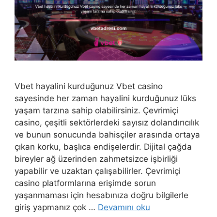
Vbet hayalini kurduğunuz Vbet casino
sayesinde her zaman hayalini kurduğunuz lüks
yaşam tarzına sahip olabilirsiniz. Çevrimiçi
casino, çeşitli sektörlerdeki sayısız dolandırıcılık
ve bunun sonucunda bahisçiler arasında ortaya
çıkan korku, başlıca endişelerdir. Dijital çağda
bireyler ağ üzerinden zahmetsizce işbirliği
yapabilir ve uzaktan çalışabilirler. Çevrimiçi
casino platformlarına erişimde sorun
yaşanmaması için hesabınıza doğru bilgilerle
giriş yapmanız çok …
Devamını oku