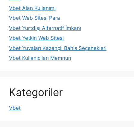
Vbet Alan Kullanımı
Vbet Web Sitesi Para
Vbet Yurtdışı Alternatif İmkanı
Vbet Yetkin Web Sitesi
Vbet Yuvaları Kazançlı Bahis Seçenekleri
Vbet Kullanıcıları Memnun
Kategoriler
Vbet