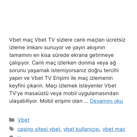
Vbet maç Vbet TV sizlere canlı maçları ücretsiz
izleme imkanı sunuyor ve yayın akışının
tamamını en kısa sürede ekrana getirmeye
çalışıyor. Canlı maç izlerken donma veya ağ
sorunu yaşamak istemiyorsanız doğru tercihi
yapın ve Vbet TV Erişimi ile maç izlemenin
keyfini çıkarın. Maçı izlemek isteyenler Vbet
TV’ye masaüstü veya mobil uygulamasından
ulaşabiliyor. Mobil erişimi olan …
Devamını oku
Kategoriler
Vbet
Etiketler
casino sitesi vbet
,
vbet kullanıcısı
,
vbet maç