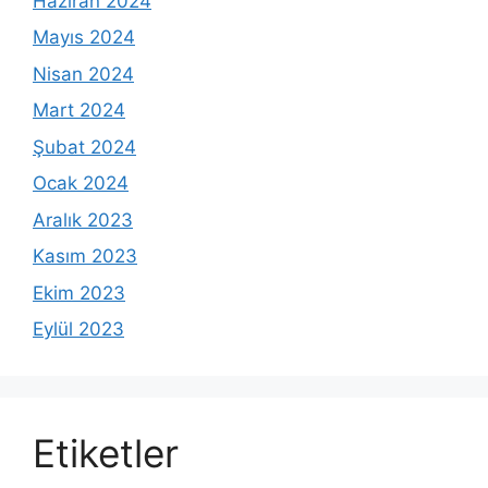
Haziran 2024
Mayıs 2024
Nisan 2024
Mart 2024
Şubat 2024
Ocak 2024
Aralık 2023
Kasım 2023
Ekim 2023
Eylül 2023
Etiketler