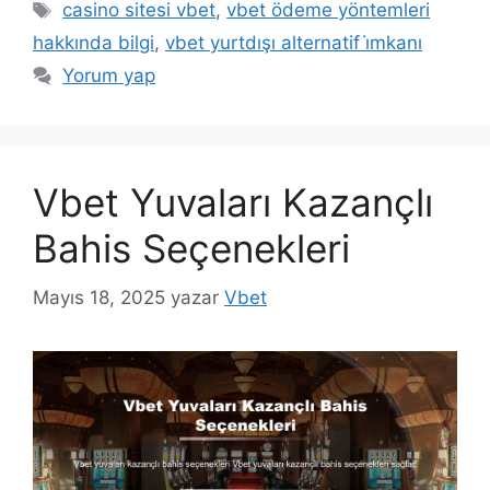
Etiketler
casino sitesi vbet
,
vbet ödeme yöntemleri
hakkında bilgi
,
vbet yurtdışı alternatif i̇mkanı
Yorum yap
Vbet Yuvaları Kazançlı
Bahis Seçenekleri
Mayıs 18, 2025
yazar
Vbet