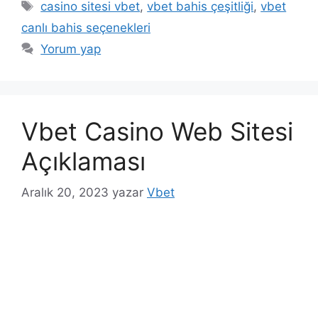
Etiketler
casino sitesi vbet
,
vbet bahis çeşitliği
,
vbet
canlı bahis seçenekleri
Yorum yap
Vbet Casino Web Sitesi
Açıklaması
Aralık 20, 2023
yazar
Vbet