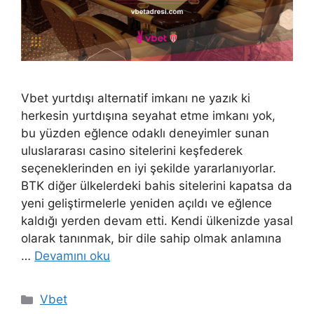
Vbet yurtdışı alternatif imkanı ne yazık ki
herkesin yurtdışına seyahat etme imkanı yok,
bu yüzden eğlence odaklı deneyimler sunan
uluslararası casino sitelerini keşfederek
seçeneklerinden en iyi şekilde yararlanıyorlar.
BTK diğer ülkelerdeki bahis sitelerini kapatsa da
yeni geliştirmelerle yeniden açıldı ve eğlence
kaldığı yerden devam etti. Kendi ülkenizde yasal
olarak tanınmak, bir dile sahip olmak anlamına
…
Devamını oku
Kategoriler
Vbet