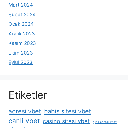
Mart 2024
Şubat 2024
Ocak 2024
Aralık 2023
Kasım 2023
Ekim 2023
Eylül 2023
Etiketler
adresi vbet
bahis sitesi vbet
canli vbet
casino sitesi vbet
giris adresi vbet