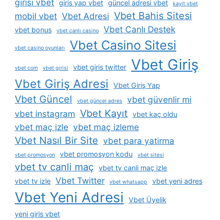
girisi vbet
giris yap vbet
güncel adresi vbet
kayit vbet
Vbet Bahis Sitesi
mobil vbet
Vbet Adresi
Vbet Canlı Destek
vbet bonus
vbet canlı casino
Vbet Casino Sitesi
vbet casino oyunları
Vbet Giriş
vbet giris twitter
vbet com
vbet girisi
Vbet Giriş Adresi
Vbet Giriş Yap
Vbet Güncel
vbet güvenlir mi
vbet güncel adres
Vbet Kayıt
vbet instagram
vbet kaç oldu
vbet maç izle
vbet maç izleme
Vbet Nasıl Bir Site
vbet para yatirma
vbet promosyon kodu
vbet promosyon
vbet sitesi
vbet tv canli maç
vbet tv canli maç izle
Vbet Twitter
vbet tv izle
vbet yeni adres
vbet whatsapp
Vbet Yeni Adresi
Vbet Üyelik
yeni giris vbet