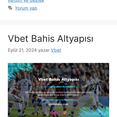
yardım ve destek
Yorum yap
Vbet Bahis Altyapısı
Eylül 21, 2024
yazar
Vbet