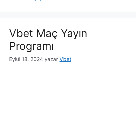
Vbet Maç Yayın
Programı
Eylül 18, 2024
yazar
Vbet