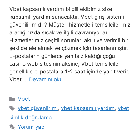
Vbet kapsamlı yardım bilgili ekibimiz size
kapsamlı yardım sunacaktır. Vbet giriş sistemi
güvenilir midir? Müşteri hizmetleri temsilcilerimiz
aradığınızda sıcak ve ilgili davranıyorlar.
Hizmetlerimiz çeşitli sorunları akıllı ve verimli bir
şekilde ele almak ve çözmek için tasarlanmıştır.
E-postaların günlerce yanıtsız kaldığı çoğu
casino web sitesinin aksine, Vbet temsilcileri
genellikle e-postalara 1-2 saat içinde yanıt verir.
Vbet …
Devamını oku
Kategoriler
Vbet
Etiketler
vbet güvenlir mi
,
vbet kapsamlı yardım
,
vbet
kimlik doğrulama
Yorum yap