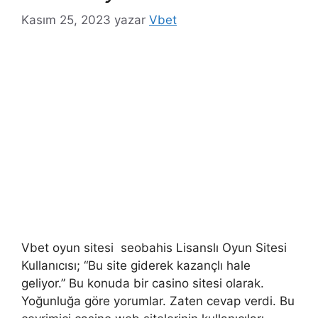
Kasım 25, 2023
yazar
Vbet
Vbet oyun sitesi seobahis Lisanslı Oyun Sitesi
Kullanıcısı; “Bu site giderek kazançlı hale
geliyor.” Bu konuda bir casino sitesi olarak.
Yoğunluğa göre yorumlar. Zaten cevap verdi. Bu