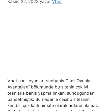
Kasım 22, 2023
yazar
Vbet
Vbet canlı oyunlar “seobahis Canlı Oyunlar
Avantajları” bölümünde bu sitenin çok iyi
oranlarla bahis yapma imkânı sunduğundan
bahsetmiştik. Bu nedenle casino sitesinin
kendisi çok karlı bir site olarak adlandırılamaz.