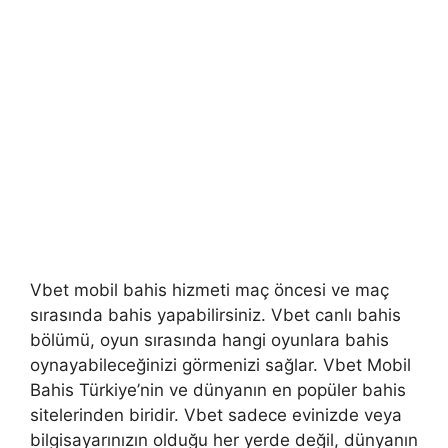
Vbet mobil bahis hizmeti maç öncesi ve maç
sırasında bahis yapabilirsiniz. Vbet canlı bahis
bölümü, oyun sırasında hangi oyunlara bahis
oynayabileceğinizi görmenizi sağlar. Vbet Mobil
Bahis Türkiye’nin ve dünyanın en popüler bahis
sitelerinden biridir. Vbet sadece evinizde veya
bilgisayarınızın olduğu her yerde değil, dünyanın