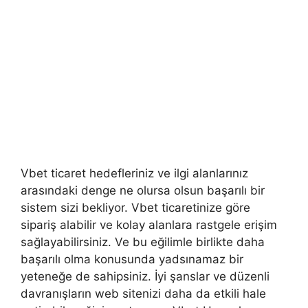
Vbet ticaret hedefleriniz ve ilgi alanlarınız
arasındaki denge ne olursa olsun başarılı bir
sistem sizi bekliyor. Vbet ticaretinize göre
sipariş alabilir ve kolay alanlara rastgele erişim
sağlayabilirsiniz. Ve bu eğilimle birlikte daha
başarılı olma konusunda yadsınamaz bir
yeteneğe de sahipsiniz. İyi şanslar ve düzenli
davranışların web sitenizi daha da etkili hale