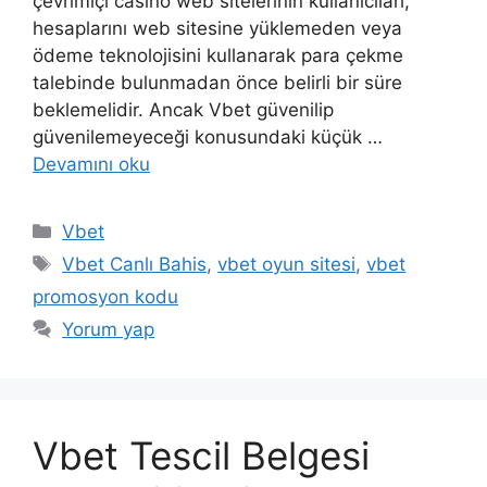
çevrimiçi casino web sitelerinin kullanıcıları,
hesaplarını web sitesine yüklemeden veya
ödeme teknolojisini kullanarak para çekme
talebinde bulunmadan önce belirli bir süre
beklemelidir. Ancak Vbet güvenilip
güvenilemeyeceği konusundaki küçük …
Devamını oku
Kategoriler
Vbet
Etiketler
Vbet Canlı Bahis
,
vbet oyun sitesi
,
vbet
promosyon kodu
Yorum yap
Vbet Tescil Belgesi