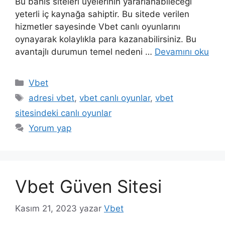
Bu bahis siteleri üyelerinin yararlanabileceği
yeterli iç kaynağa sahiptir. Bu sitede verilen
hizmetler sayesinde Vbet canlı oyunlarını
oynayarak kolaylıkla para kazanabilirsiniz. Bu
avantajlı durumun temel nedeni …
Devamını oku
Kategoriler
Vbet
Etiketler
adresi vbet
,
vbet canlı oyunlar
,
vbet
sitesindeki canlı oyunlar
Yorum yap
Vbet Güven Sitesi
Kasım 21, 2023
yazar
Vbet