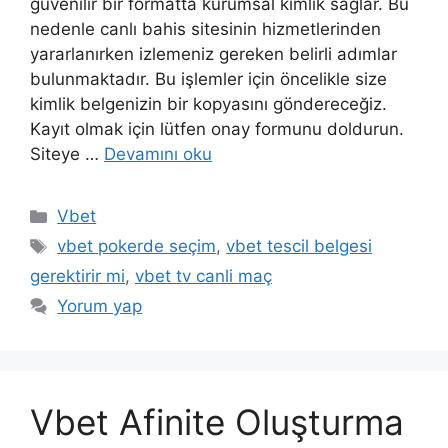
güvenilir bir formatta kurumsal kimlik sağlar. Bu
nedenle canlı bahis sitesinin hizmetlerinden
yararlanırken izlemeniz gereken belirli adımlar
bulunmaktadır. Bu işlemler için öncelikle size
kimlik belgenizin bir kopyasını göndereceğiz.
Kayıt olmak için lütfen onay formunu doldurun.
Siteye …
Devamını oku
Kategoriler
Vbet
Etiketler
vbet pokerde seçim
,
vbet tescil belgesi
gerektirir mi
,
vbet tv canli maç
Yorum yap
Vbet Afinite Oluşturma