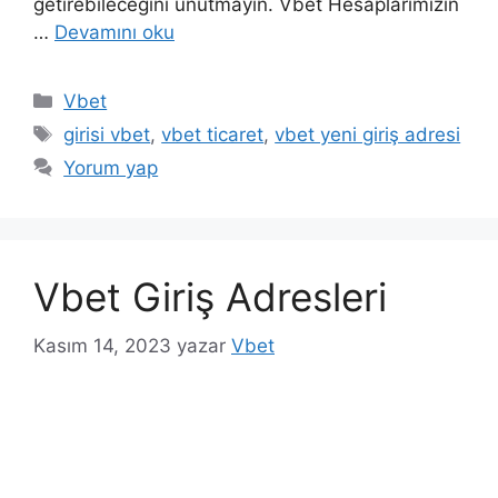
getirebileceğini unutmayın. Vbet Hesaplarımızın
…
Devamını oku
Kategoriler
Vbet
Etiketler
girisi vbet
,
vbet ticaret
,
vbet yeni giriş adresi
Yorum yap
Vbet Giriş Adresleri
Kasım 14, 2023
yazar
Vbet