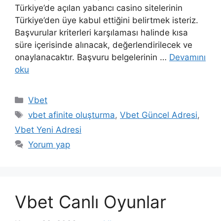
Türkiye’de açılan yabancı casino sitelerinin
Türkiye’den üye kabul ettiğini belirtmek isteriz.
Başvurular kriterleri karşılaması halinde kısa
süre içerisinde alınacak, değerlendirilecek ve
onaylanacaktır. Başvuru belgelerinin …
Devamını
oku
Kategoriler
Vbet
Etiketler
vbet afinite oluşturma
,
Vbet Güncel Adresi
,
Vbet Yeni Adresi
Yorum yap
Vbet Canlı Oyunlar