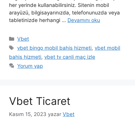
her yerinde kullanabilirsiniz. Sitenin mobil
arayüzü, bilgisayarınızda, telefonunuzda veya
tabletinizde herhangi …
Devamını oku
Kategoriler
Vbet
Etiketler
vbet bingo mobil bahis hizmeti
,
vbet mobil
bahis hizmeti
,
vbet tv canli maç izle
Yorum yap
Vbet Ticaret
Kasım 15, 2023
yazar
Vbet