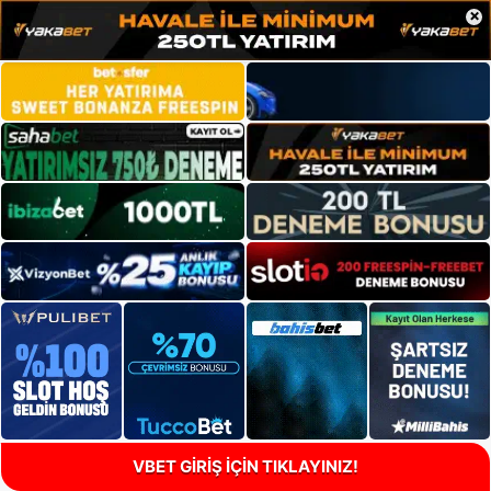
×
VBET GİRİŞ İÇİN TIKLAYINIZ!