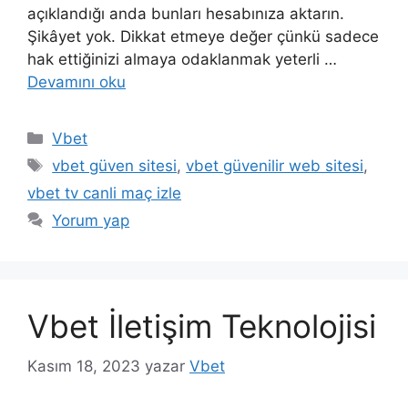
açıklandığı anda bunları hesabınıza aktarın.
Şikâyet yok. Dikkat etmeye değer çünkü sadece
hak ettiğinizi almaya odaklanmak yeterli …
Devamını oku
Kategoriler
Vbet
Etiketler
vbet güven sitesi
,
vbet güvenilir web sitesi
,
vbet tv canli maç izle
Yorum yap
Vbet İletişim Teknolojisi
Kasım 18, 2023
yazar
Vbet