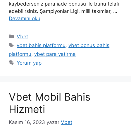
kaybederseniz para iade bonusu ile bunu telafi
edebilirsiniz. Şampiyonlar Ligi, milli takımlar, …
Devamını oku
Kategoriler
Vbet
Etiketler
vbet bahis platformu
,
vbet bonus bahis
platformu
,
vbet para yatirma
Yorum yap
Vbet Mobil Bahis
Hizmeti
Kasım 16, 2023
yazar
Vbet