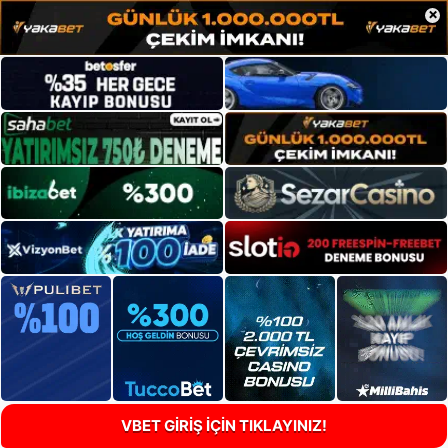
×
VBET GİRİŞ İÇİN TIKLAYINIZ!