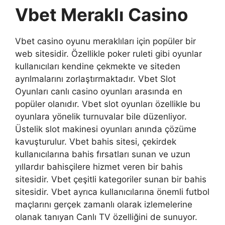
Vbet Meraklı Casino
Vbet casino oyunu meraklıları için popüler bir
web sitesidir. Özellikle poker ruleti gibi oyunlar
kullanıcıları kendine çekmekte ve siteden
ayrılmalarını zorlaştırmaktadır. Vbet Slot
Oyunları canlı casino oyunları arasında en
popüler olanıdır. Vbet slot oyunları özellikle bu
oyunlara yönelik turnuvalar bile düzenliyor.
Üstelik slot makinesi oyunları anında çözüme
kavuşturulur. Vbet bahis sitesi, çekirdek
kullanıcılarına bahis fırsatları sunan ve uzun
yıllardır bahisçilere hizmet veren bir bahis
sitesidir. Vbet çeşitli kategoriler sunan bir bahis
sitesidir. Vbet ayrıca kullanıcılarına önemli futbol
maçlarını gerçek zamanlı olarak izlemelerine
olanak tanıyan Canlı TV özelliğini de sunuyor.