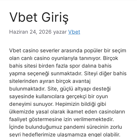
Vbet Giriş
Haziran 24, 2026
yazar
Vbet
Vbet casino severler arasında popüler bir seçim
olan canlı casino oyunlarıyla tanınıyor. Birçok
bahis sitesi birden fazla spor dalına bahis
yapma seçeneği sunmaktadır. Siteyi diğer bahis
sitelerinden ayıran birçok avantaj
bulunmaktadır. Site, güçlü altyapı desteği
sayesinde kullanıcılara gerçekçi bir oyun
deneyimi sunuyor. Hepimizin bildiği gibi
ülkemizde yasal olarak ikamet eden casinoların
faaliyet göstermesine izin verilmemektedir.
İçinde bulunduğumuz pandemi sürecinin zorlu
seyri hedeflerimize ulaşmamıza engel olabilir.