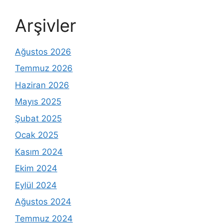
Arşivler
Ağustos 2026
Temmuz 2026
Haziran 2026
Mayıs 2025
Şubat 2025
Ocak 2025
Kasım 2024
Ekim 2024
Eylül 2024
Ağustos 2024
Temmuz 2024