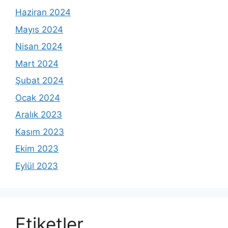
Haziran 2024
Mayıs 2024
Nisan 2024
Mart 2024
Şubat 2024
Ocak 2024
Aralık 2023
Kasım 2023
Ekim 2023
Eylül 2023
Etiketler