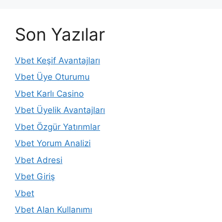
Son Yazılar
Vbet Keşif Avantajları
Vbet Üye Oturumu
Vbet Karlı Casino
Vbet Üyelik Avantajları
Vbet Özgür Yatırımlar
Vbet Yorum Analizi
Vbet Adresi
Vbet Giriş
Vbet
Vbet Alan Kullanımı