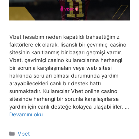
Vbet hesabım neden kapatıldı bahsettiğimiz
faktörlere ek olarak, lisanslı bir çevrimiçi casino
sitesinin kanıtlanmış bir başarı geçmişi vardır.
Vbet, çevrimiçi casino kullanıcılarına herhangi
bir sorunla karşılaşmaları veya web sitesi
hakkında soruları olması durumunda yardım
arayabilecekleri canlı bir destek hattı
sunmaktadır. Kullanıcılar Vbet online casino
sitesinde herhangi bir sorunla karşılaşırlarsa
yardım için canlı desteğe kolayca ulaşabilirler. …
Devamını oku
Kategoriler
Vbet