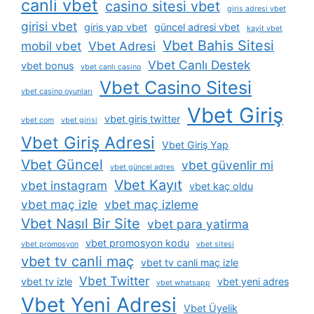
canli vbet
casino sitesi vbet
giris adresi vbet
girisi vbet
giris yap vbet
güncel adresi vbet
kayit vbet
Vbet Bahis Sitesi
mobil vbet
Vbet Adresi
Vbet Canlı Destek
vbet bonus
vbet canlı casino
Vbet Casino Sitesi
vbet casino oyunları
Vbet Giriş
vbet giris twitter
vbet com
vbet girisi
Vbet Giriş Adresi
Vbet Giriş Yap
Vbet Güncel
vbet güvenlir mi
vbet güncel adres
Vbet Kayıt
vbet instagram
vbet kaç oldu
vbet maç izle
vbet maç izleme
Vbet Nasıl Bir Site
vbet para yatirma
vbet promosyon kodu
vbet promosyon
vbet sitesi
vbet tv canli maç
vbet tv canli maç izle
Vbet Twitter
vbet tv izle
vbet yeni adres
vbet whatsapp
Vbet Yeni Adresi
Vbet Üyelik