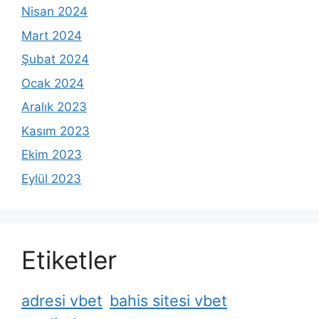
Nisan 2024
Mart 2024
Şubat 2024
Ocak 2024
Aralık 2023
Kasım 2023
Ekim 2023
Eylül 2023
Etiketler
adresi vbet
bahis sitesi vbet