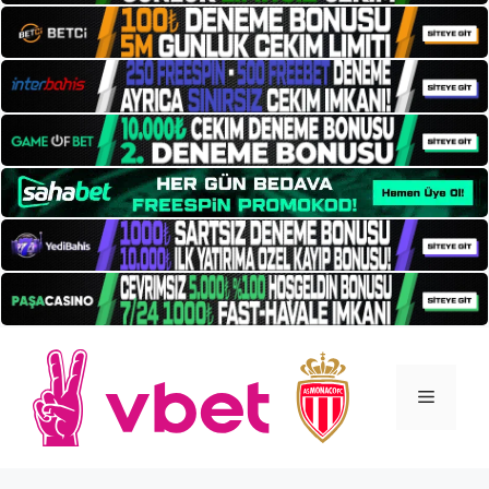
İçeriğe
atla
Menü