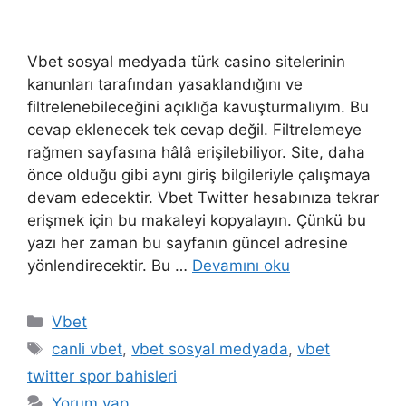
Vbet sosyal medyada türk casino sitelerinin
kanunları tarafından yasaklandığını ve
filtrelenebileceğini açıklığa kavuşturmalıyım. Bu
cevap eklenecek tek cevap değil. Filtrelemeye
rağmen sayfasına hâlâ erişilebiliyor. Site, daha
önce olduğu gibi aynı giriş bilgileriyle çalışmaya
devam edecektir. Vbet Twitter hesabınıza tekrar
erişmek için bu makaleyi kopyalayın. Çünkü bu
yazı her zaman bu sayfanın güncel adresine
yönlendirecektir. Bu …
Devamını oku
Kategoriler
Vbet
Etiketler
canli vbet
,
vbet sosyal medyada
,
vbet
twitter spor bahisleri
Yorum yap