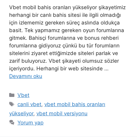
Vbet mobil bahis oranları yükseliyor şikayetimiz
herhangi bir canlı bahis sitesi ile ilgili olmadığı
için izlememiz gereken süreç aslında oldukça
basit. Tek yapmamız gereken oyun forumlarına
gitmek. Bahisçi forumlarına ve bonus rehberi
forumlarına gidiyoruz çünkü bu tür forumların
sitelerini ziyaret ettiğimizde siteleri parlak ve
zarif buluyoruz. Vbet şikayeti olumsuz sözler
içeriyordu. Herhangi bir web sitesinde …
Devamını oku
Kategoriler
Vbet
Etiketler
canli vbet
,
vbet mobil bahis oranları
yükseliyor
,
vbet mobil versiyonu
Yorum yap