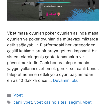
Vbet masa oyunları poker oyunları aslında masa
oyunları ve poker oyunları da mütevazı miktarda
gelir sağlayabilir. Platformdaki her kategoriden
çeşitli katılımcıları bir araya getiren kapsamlı bir
sistem olarak geniş çapta tanınmakta ve
güvenilmektedir. Canlı bonus talep etmenin
yaygın yollarını özetlemek gerekirse, canlı bonus
talep etmenin en etkili yolu oyun başlamadan
en az 10 dakika önce …
Devamını oku
Kategoriler
Vbet
Etiketler
canli vbet
,
vbet casino sitesi seçimi
,
vbet