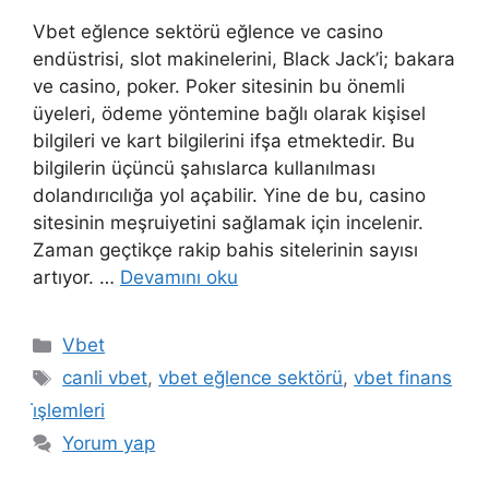
Vbet eğlence sektörü eğlence ve casino
endüstrisi, slot makinelerini, Black Jack’i; bakara
ve casino, poker. Poker sitesinin bu önemli
üyeleri, ödeme yöntemine bağlı olarak kişisel
bilgileri ve kart bilgilerini ifşa etmektedir. Bu
bilgilerin üçüncü şahıslarca kullanılması
dolandırıcılığa yol açabilir. Yine de bu, casino
sitesinin meşruiyetini sağlamak için incelenir.
Zaman geçtikçe rakip bahis sitelerinin sayısı
artıyor. …
Devamını oku
Kategoriler
Vbet
Etiketler
canli vbet
,
vbet eğlence sektörü
,
vbet finans
i̇şlemleri
Yorum yap