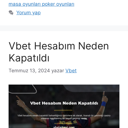
masa oyunları poker oyunları
Yorum yap
Vbet Hesabım Neden
Kapatıldı
Temmuz 13, 2024
yazar
Vbet