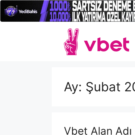
İçeriğe
atla
Ay:
Şubat 2
Vbet Alan Adı