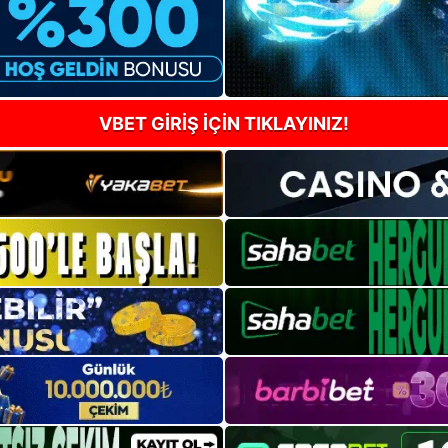
VBET GİRİŞ İÇİN TIKLAYINIZ!