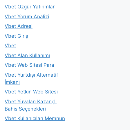
Vbet Özgür Yatırımlar
Vbet Yorum Analizi
Vbet Adresi
Vbet Giriş
Vbet
Vbet Alan Kullanımı
Vbet Web Sitesi Para
Vbet Yurtdışı Alternatif
İmkanı
Vbet Yetkin Web Sitesi
Vbet Yuvaları Kazançlı
Bahis Seçenekleri
Vbet Kullanıcıları Memnun