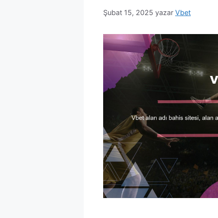
Şubat 15, 2025
yazar
Vbet