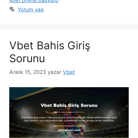
vbet online başvuru
Yorum yap
Vbet Bahis Giriş
Sorunu
Aralık 15, 2023
yazar
Vbet