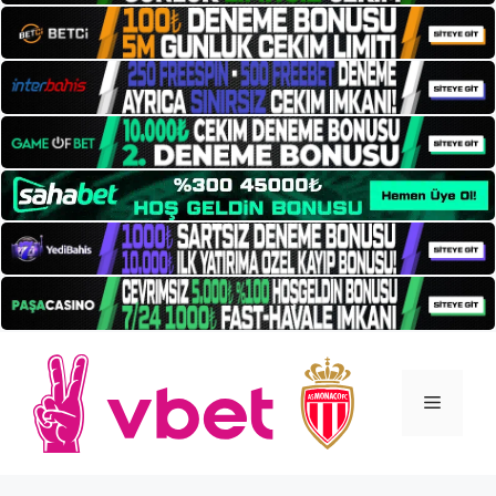
İçeriğe
atla
Menü