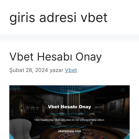
giris adresi vbet
Vbet Hesabı Onay
Şubat 28, 2024
yazar
Vbet