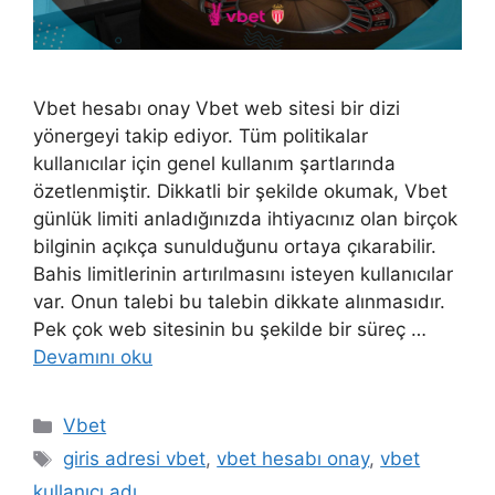
Vbet hesabı onay Vbet web sitesi bir dizi
yönergeyi takip ediyor. Tüm politikalar
kullanıcılar için genel kullanım şartlarında
özetlenmiştir. Dikkatli bir şekilde okumak, Vbet
günlük limiti anladığınızda ihtiyacınız olan birçok
bilginin açıkça sunulduğunu ortaya çıkarabilir.
Bahis limitlerinin artırılmasını isteyen kullanıcılar
var. Onun talebi bu talebin dikkate alınmasıdır.
Pek çok web sitesinin bu şekilde bir süreç …
Devamını oku
Kategoriler
Vbet
Etiketler
giris adresi vbet
,
vbet hesabı onay
,
vbet
kullanıcı adı