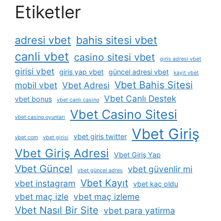
Etiketler
adresi vbet
bahis sitesi vbet
canli vbet
casino sitesi vbet
giris adresi vbet
girisi vbet
giris yap vbet
güncel adresi vbet
kayit vbet
Vbet Bahis Sitesi
mobil vbet
Vbet Adresi
Vbet Canlı Destek
vbet bonus
vbet canlı casino
Vbet Casino Sitesi
vbet casino oyunları
Vbet Giriş
vbet giris twitter
vbet com
vbet girisi
Vbet Giriş Adresi
Vbet Giriş Yap
Vbet Güncel
vbet güvenlir mi
vbet güncel adres
Vbet Kayıt
vbet instagram
vbet kaç oldu
vbet maç izle
vbet maç izleme
Vbet Nasıl Bir Site
vbet para yatirma