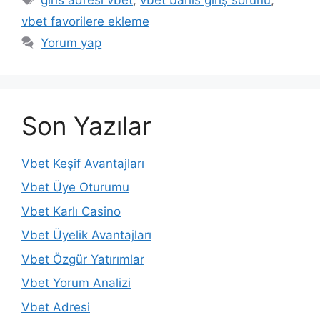
vbet favorilere ekleme
Yorum yap
Son Yazılar
Vbet Keşif Avantajları
Vbet Üye Oturumu
Vbet Karlı Casino
Vbet Üyelik Avantajları
Vbet Özgür Yatırımlar
Vbet Yorum Analizi
Vbet Adresi