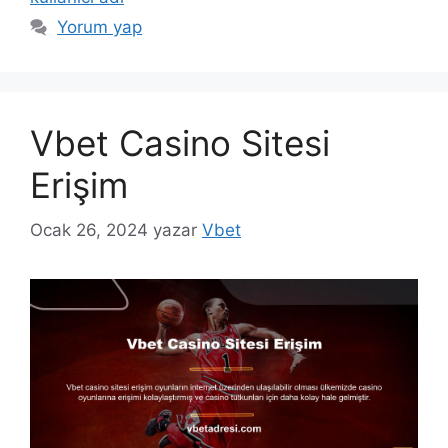
Yorum yap
Vbet Casino Sitesi
Erişim
Ocak 26, 2024
yazar
Vbet