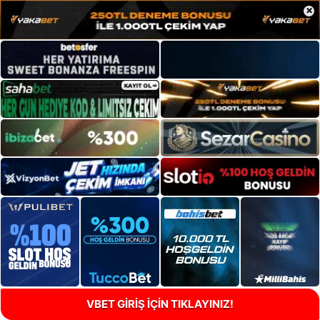
×
VBET GİRİŞ İÇİN TIKLAYINIZ!