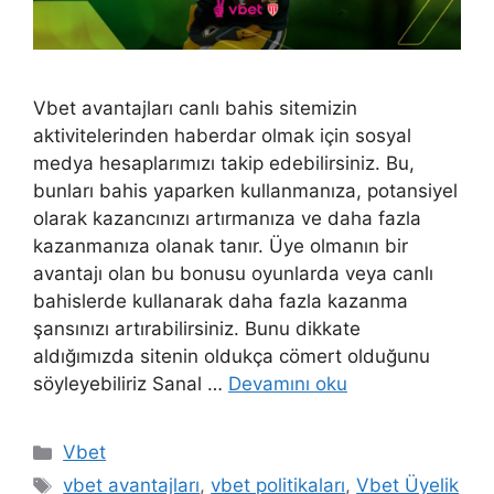
Vbet avantajları canlı bahis sitemizin
aktivitelerinden haberdar olmak için sosyal
medya hesaplarımızı takip edebilirsiniz. Bu,
bunları bahis yaparken kullanmanıza, potansiyel
olarak kazancınızı artırmanıza ve daha fazla
kazanmanıza olanak tanır. Üye olmanın bir
avantajı olan bu bonusu oyunlarda veya canlı
bahislerde kullanarak daha fazla kazanma
şansınızı artırabilirsiniz. Bunu dikkate
aldığımızda sitenin oldukça cömert olduğunu
söyleyebiliriz Sanal …
Devamını oku
Kategoriler
Vbet
Etiketler
vbet avantajları
,
vbet politikaları
,
Vbet Üyelik