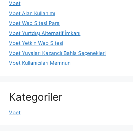
Vbet
Vbet Alan Kullanımı
Vbet Web Sitesi Para
Vbet Yurtdışı Alternatif İmkanı
Vbet Yetkin Web Sitesi
Vbet Yuvaları Kazançlı Bahis Seçenekleri
Vbet Kullanıcıları Memnun
Kategoriler
Vbet