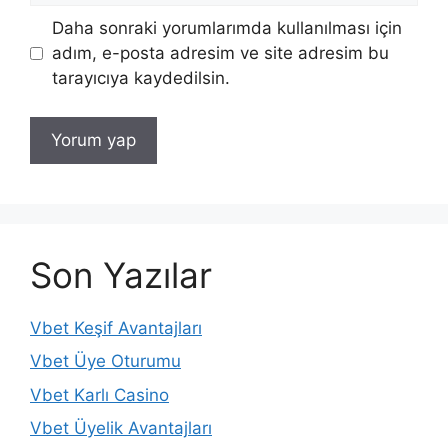
Daha sonraki yorumlarımda kullanılması için
adım, e-posta adresim ve site adresim bu
tarayıcıya kaydedilsin.
Son Yazılar
Vbet Keşif Avantajları
Vbet Üye Oturumu
Vbet Karlı Casino
Vbet Üyelik Avantajları