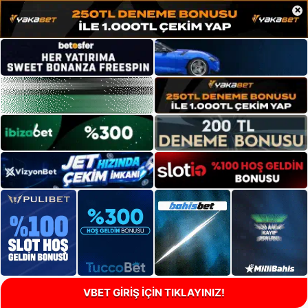
×
VBET GİRİŞ İÇİN TIKLAYINIZ!