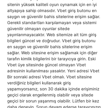
sitenin yüksek kaliteli oyun oynamak için en iyi
altyapıya sahip olmasıdır. Vbet giriş butonu en
saygın ve güvenilir bahis sitelerine erişim sağlar.
Gerekli standartları karşılamayan veya sistemi
güvenilir olmayan oyunlar sitede
yayınlanmayacaktır. Web sitemize ait tüm giriş
bilgileri güncel ve doğrudur. Vbet giriş butonu
en saygın ve güvenilir bahis sitelerine erişim
sağlar. Web sitesine erişim sağlamak için diğer
tarafın kimlik bilgilerini bir tarayıcıya girin. Eski
Vbet üye sitesinde güncel olmayan Vbet
adresinin kullanılması yasaktır. Yeni adresi Vbet
Bir sonraki adresi Vbet olmalı. Vbet sitesine
verdiğiniz bilgileri kullanarak giriş
yapamıyorsanız, son 30 dakika içinde erişiminiz
geçici olarak engellenmiş olabilir veya sitede
geçici bir sorun yaşanmış olabilir. Lütfen bir kez
daha deneyin. Sorun devam ederse tarayıcınızın