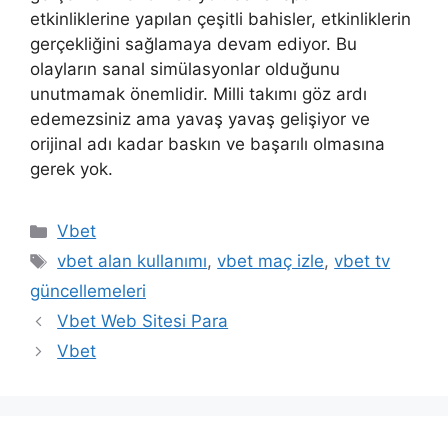
etkinliklerine yapılan çeşitli bahisler, etkinliklerin
gerçekliğini sağlamaya devam ediyor. Bu
olayların sanal simülasyonlar olduğunu
unutmamak önemlidir. Milli takımı göz ardı
edemezsiniz ama yavaş yavaş gelişiyor ve
orijinal adı kadar baskın ve başarılı olmasına
gerek yok.
Kategoriler
Vbet
Etiketler
vbet alan kullanımı
,
vbet maç izle
,
vbet tv
güncellemeleri
Vbet Web Sitesi Para
Vbet