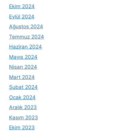
Ekim 2024
Eylül 2024
Ağustos 2024
Temmuz 2024
Haziran 2024
Mayıs 2024
Nisan 2024
Mart 2024
Şubat 2024
Ocak 2024
Aralık 2023
Kasım 2023
Ekim 2023