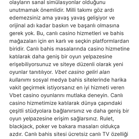
olayların sanal simülasyonlar olduğunu
unutmamak önemlidir. Milli takımı göz ardı
edemezsiniz ama yavaş yavaş gelişiyor ve
orijinal adı kadar baskın ve başarılı olmasına
gerek yok. Bu, canlı casino hizmetleri ve bahis
mağazaları için en karlı ve seçkin platformlardan
biridir. Canlı bahis masalarında casino hizmetine
katılarak daha geniş bir oyun yelpazesine
erişebiliyorsunuz ve siteye düzenli olarak yeni
oyunlar tanıtılıyor.
Vbet casino geliri alan
kullanımı
sosyal medya bahis sitelerinde harika
vakit geçirmek istiyorsanız en iyi hizmeti veren
Vbet casino oyunlarını mutlaka deneyin. Canlı
casino hizmetimize katılarak dünya çapındaki
çeşitli stüdyolara bağlanırsınız ve daha geniş bir
oyun yelpazesine erişim sağlarsınız. Rulet,
blackjack, poker ve bakara masaları oldukça
azdır. Canlı bahis sitesi ücretsiz canlı TV özelliği