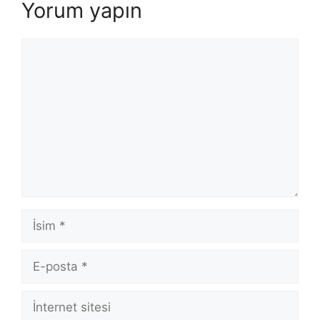
Yorum yapın
Yorum
İsim
E-
posta
İnternet
sitesi