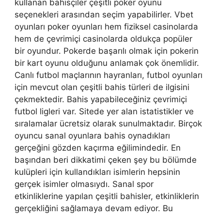
kullanan bahisçiler çeşitli poker oyunu
seçenekleri arasından seçim yapabilirler. Vbet
oyunları poker oyunları hem fiziksel casinolarda
hem de çevrimiçi casinolarda oldukça popüler
bir oyundur. Pokerde başarılı olmak için pokerin
bir kart oyunu olduğunu anlamak çok önemlidir.
Canlı futbol maçlarının hayranları, futbol oyunları
için mevcut olan çeşitli bahis türleri de ilgisini
çekmektedir. Bahis yapabileceğiniz çevrimiçi
futbol ligleri var. Sitede yer alan istatistikler ve
sıralamalar ücretsiz olarak sunulmaktadır. Birçok
oyuncu sanal oyunlara bahis oynadıkları
gerçeğini gözden kaçırma eğilimindedir. En
başından beri dikkatimi çeken şey bu bölümde
kulüpleri için kullandıkları isimlerin hepsinin
gerçek isimler olmasıydı. Sanal spor
etkinliklerine yapılan çeşitli bahisler, etkinliklerin
gerçekliğini sağlamaya devam ediyor. Bu