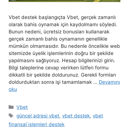
Vbet destek başlangıçta Vbet, gerçek zamanlı
olarak bahis oynamak için kaydolmamı söyledi.
Bunun nedeni, ücretsiz bonusları kullanarak
gerçek zamanlı bahis oynamanın genellikle
mümkün olmamasıdır. Bu nedenle öncelikle web
sitemizde üyelik işlemlerinin doğru bir şekilde
yapılmasını sağlıyoruz. Hesap bilgilerinizi girin.
Bilgi taleplerine cevap verirken lütfen formu
dikkatli bir şekilde doldurunuz. Gerekli formları
doldurduktan sonra işi tamamlamak …
Devamını
oku
Kategoriler
Vbet
Etiketler
güncel adresi vbet
,
vbet destek
,
vbet
finansal i̇şlemleri destek