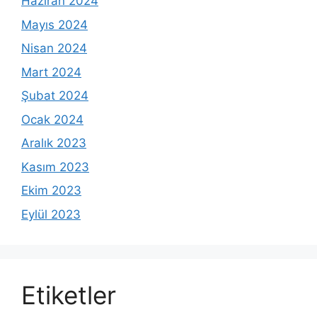
Haziran 2024
Mayıs 2024
Nisan 2024
Mart 2024
Şubat 2024
Ocak 2024
Aralık 2023
Kasım 2023
Ekim 2023
Eylül 2023
Etiketler