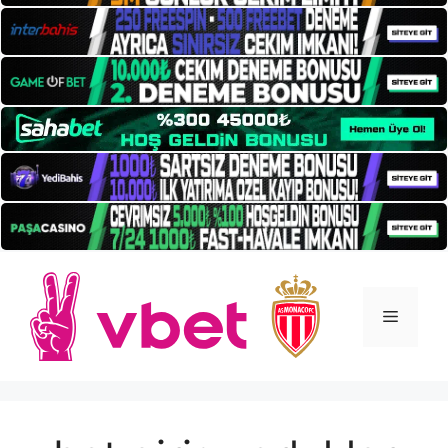
İçeriğe
atla
Menü