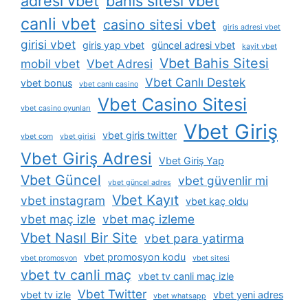
adresi vbet
bahis sitesi vbet
canli vbet
casino sitesi vbet
giris adresi vbet
girisi vbet
giris yap vbet
güncel adresi vbet
kayit vbet
Vbet Bahis Sitesi
mobil vbet
Vbet Adresi
Vbet Canlı Destek
vbet bonus
vbet canlı casino
Vbet Casino Sitesi
vbet casino oyunları
Vbet Giriş
vbet giris twitter
vbet com
vbet girisi
Vbet Giriş Adresi
Vbet Giriş Yap
Vbet Güncel
vbet güvenlir mi
vbet güncel adres
Vbet Kayıt
vbet instagram
vbet kaç oldu
vbet maç izle
vbet maç izleme
Vbet Nasıl Bir Site
vbet para yatirma
vbet promosyon kodu
vbet promosyon
vbet sitesi
vbet tv canli maç
vbet tv canli maç izle
Vbet Twitter
vbet tv izle
vbet yeni adres
vbet whatsapp