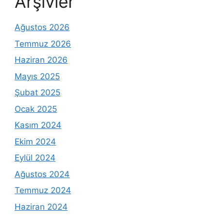
Arşivler
Ağustos 2026
Temmuz 2026
Haziran 2026
Mayıs 2025
Şubat 2025
Ocak 2025
Kasım 2024
Ekim 2024
Eylül 2024
Ağustos 2024
Temmuz 2024
Haziran 2024