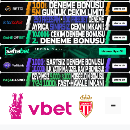
İçeriğe
atla
Menü