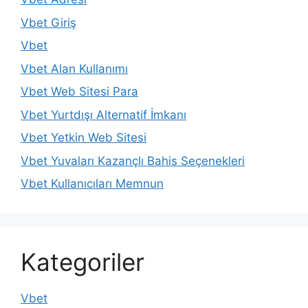
Vbet Giriş
Vbet
Vbet Alan Kullanımı
Vbet Web Sitesi Para
Vbet Yurtdışı Alternatif İmkanı
Vbet Yetkin Web Sitesi
Vbet Yuvaları Kazançlı Bahis Seçenekleri
Vbet Kullanıcıları Memnun
Kategoriler
Vbet