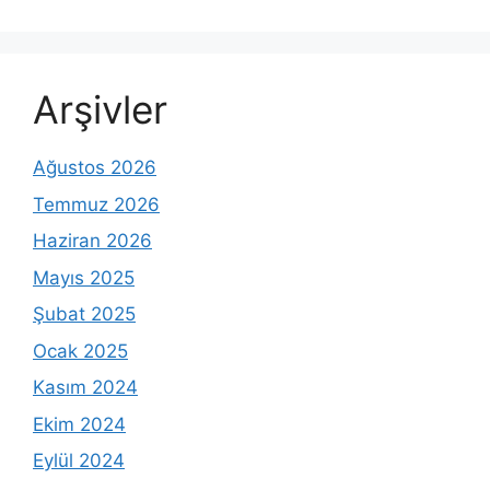
Arşivler
Ağustos 2026
Temmuz 2026
Haziran 2026
Mayıs 2025
Şubat 2025
Ocak 2025
Kasım 2024
Ekim 2024
Eylül 2024