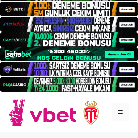
İçeriğe
atla
Menü