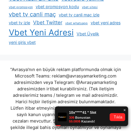
vbet promosyon kodu
vbet promosyon
vbet sitesi
vbet tv canli maç
vbet tv canli maç izle
Vbet Twitter
vbet tv izle
vbet yeni adres
vbet whatsapp
Vbet Yeni Adresi
Vbet Üyelik
yeni giris vbet
"Avrasya'nın en büyük reklam platformunda olmak için
Microsoft Teams:
reklam@avrasyamarketing.com
adresimizden veya Telegram: @Avrasyamarketing
adresimizden irtibat kurabilirsiniz. (Tek iletişim
adreslerimiz teams / telegram ve mail adresimizdir.
Harici hiçbir iletişim adresimiz bulunmamaktadır.
Lütfen itibar etmeyiniz.) Türkiye yasalarına göre 7258
sayılı kanun uyarınca yasa dışı bahis oynamanın
cezaları mevcuttur. Şu an bulunduğunuz site hiç bir
şekilde illegal bahis oyunları oynatmıyor ve oynamaya