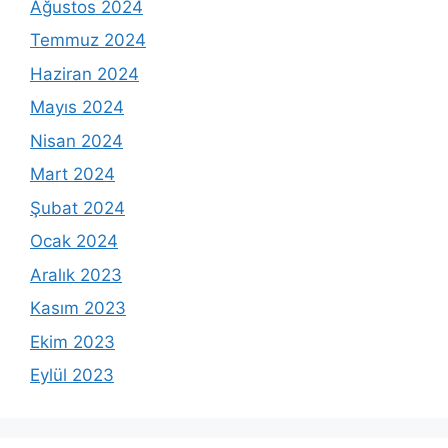
Ağustos 2024
Temmuz 2024
Haziran 2024
Mayıs 2024
Nisan 2024
Mart 2024
Şubat 2024
Ocak 2024
Aralık 2023
Kasım 2023
Ekim 2023
Eylül 2023