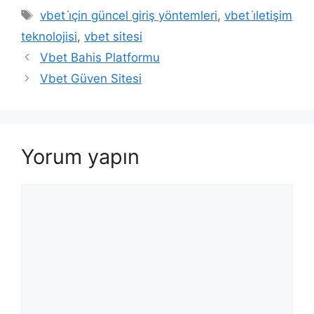
Etiketler
vbet i̇çin güncel giriş yöntemleri
,
vbet i̇letişim
teknolojisi
,
vbet sitesi
Vbet Bahis Platformu
Vbet Güven Sitesi
Yorum yapın
Yorum