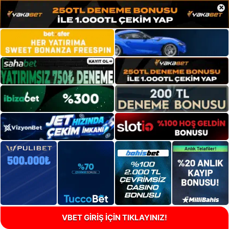
×
VBET GİRİŞ İÇİN TIKLAYINIZ!