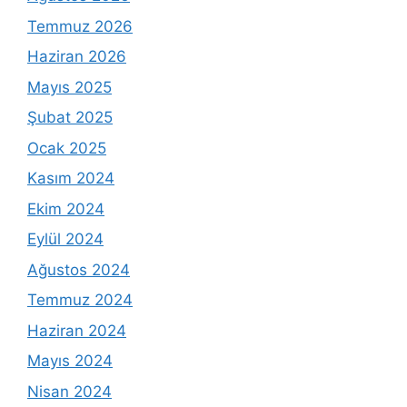
Temmuz 2026
Haziran 2026
Mayıs 2025
Şubat 2025
Ocak 2025
Kasım 2024
Ekim 2024
Eylül 2024
Ağustos 2024
Temmuz 2024
Haziran 2024
Mayıs 2024
Nisan 2024