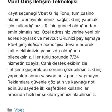
Vbet Giriş İletişim Teknolojisi
Kayıt seçeneği Vbet Giriş Fonu, tüm casino
alanını deneyimlemenizi sağlar. Giriş yapmak
için kullandığınız URL’nin güncel olduğundan
emin olmalısınız. Özel adresiniz yerine yeni bir
adres koyarak ve mevcut URL’nizi paylaşmaya
Vbet giriş i̇letişim teknolojisi
devam ederek
kalite ekibimizin yanınızda olduğunu
bileceksiniz. Her türlü sorunda 7/24
hizmetinizdeyiz. Canlı destek ekibimizle
iletişime geçerek bu sorunu çözebilirsiniz. Giriş
yapmakta sorun yaşıyorsanız panik yapmayın.
Reklamlara güvenle göz atın ve kaynağı not
edin.Bu sayede ilk keşfedilen kullanıcılar
arasında hızlı bir şekilde yerinizi alabilirsiniz.
Kategoriler
Vbet