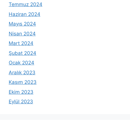
Temmuz 2024
Haziran 2024
Mayıs 2024
Nisan 2024
Mart 2024
Şubat 2024
Ocak 2024
Aralık 2023
Kasım 2023
Ekim 2023
Eylül 2023