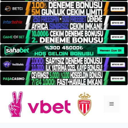
İçeriğe
atla
Menü