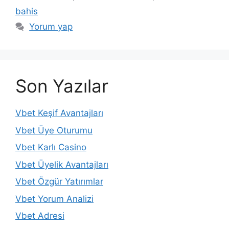
bahis
Yorum yap
Son Yazılar
Vbet Keşif Avantajları
Vbet Üye Oturumu
Vbet Karlı Casino
Vbet Üyelik Avantajları
Vbet Özgür Yatırımlar
Vbet Yorum Analizi
Vbet Adresi