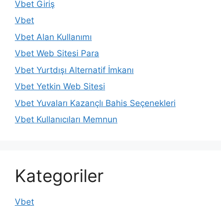
Vbet Giriş
Vbet
Vbet Alan Kullanımı
Vbet Web Sitesi Para
Vbet Yurtdışı Alternatif İmkanı
Vbet Yetkin Web Sitesi
Vbet Yuvaları Kazançlı Bahis Seçenekleri
Vbet Kullanıcıları Memnun
Kategoriler
Vbet