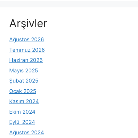
Arşivler
Ağustos 2026
Temmuz 2026
Haziran 2026
Mayıs 2025
Şubat 2025
Ocak 2025
Kasım 2024
Ekim 2024
Eylül 2024
Ağustos 2024