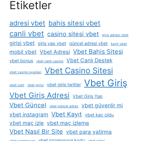
Etiketler
adresi vbet
bahis sitesi vbet
canli vbet
casino sitesi vbet
giris adresi vbet
girisi vbet
giris yap vbet
güncel adresi vbet
kayit vbet
Vbet Bahis Sitesi
mobil vbet
Vbet Adresi
Vbet Canlı Destek
vbet bonus
vbet canlı casino
Vbet Casino Sitesi
vbet casino oyunları
Vbet Giriş
vbet giris twitter
vbet com
vbet girisi
Vbet Giriş Adresi
Vbet Giriş Yap
Vbet Güncel
vbet güvenlir mi
vbet güncel adres
Vbet Kayıt
vbet instagram
vbet kaç oldu
vbet maç izle
vbet maç izleme
Vbet Nasıl Bir Site
vbet para yatirma
vbet promosyon kodu
vbet promosyon
vbet sitesi