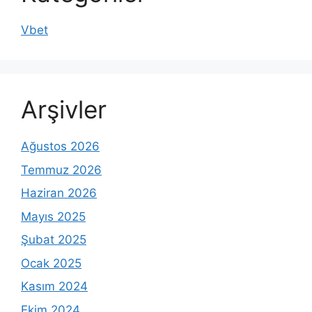
Vbet
Arşivler
Ağustos 2026
Temmuz 2026
Haziran 2026
Mayıs 2025
Şubat 2025
Ocak 2025
Kasım 2024
Ekim 2024