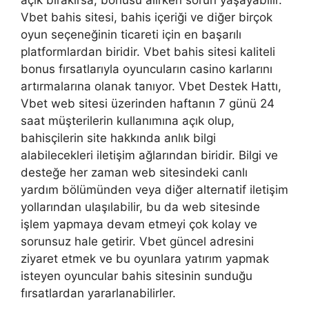
açık bırakırsa, bonusu alırken sorun yaşayabilir.
Vbet bahis sitesi, bahis içeriği ve diğer birçok
oyun seçeneğinin ticareti için en başarılı
platformlardan biridir. Vbet bahis sitesi kaliteli
bonus fırsatlarıyla oyuncuların casino karlarını
artırmalarına olanak tanıyor. Vbet Destek Hattı,
Vbet web sitesi üzerinden haftanın 7 günü 24
saat müşterilerin kullanımına açık olup,
bahisçilerin site hakkında anlık bilgi
alabilecekleri iletişim ağlarından biridir. Bilgi ve
desteğe her zaman web sitesindeki canlı
yardım bölümünden veya diğer alternatif iletişim
yollarından ulaşılabilir, bu da web sitesinde
işlem yapmaya devam etmeyi çok kolay ve
sorunsuz hale getirir. Vbet güncel adresini
ziyaret etmek ve bu oyunlara yatırım yapmak
isteyen oyuncular bahis sitesinin sunduğu
fırsatlardan yararlanabilirler.