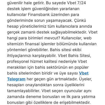
güvenilir hale getirir. Bu sayede Vbet 7/24
destek işlem güvenliğinden yararlanan
kullanıcılar Finansbank üzerinden para
gönderiminde sorun yaşamayacak. Çünkü
hesap yöneticilerimiz tüm kullanıcılara anında
gerçek zamanlı destek sağlayabilmektedir. Vbet
hangi para birimleri mevcut? Kullanıcılar, web
sitemizin finansal işlemler bölümünde kullanılan
yöntemleri görebilirler. Bahis sitesi ekibi
ihtiyaçlarınızı karşılayabilir. Vbet Bahis Sitesi,
profesyonel hizmet kalitesi nedeniyle Vbet
meraklıları için bahis sektörünün en popüler
bahis sitelerinden biridir ve üye sayısı
Vbet
Telegram
her geçen gün artmaktadır. Üyeler,
hesapları onaylandıktan sonra üyeliklerini
tamamlayabilirler. Vbet seçen oyuncular aynı
zamanda deneme bonusları ve ilk para yatırma
bonusları gibi özelliklere de erişebilmektedir.