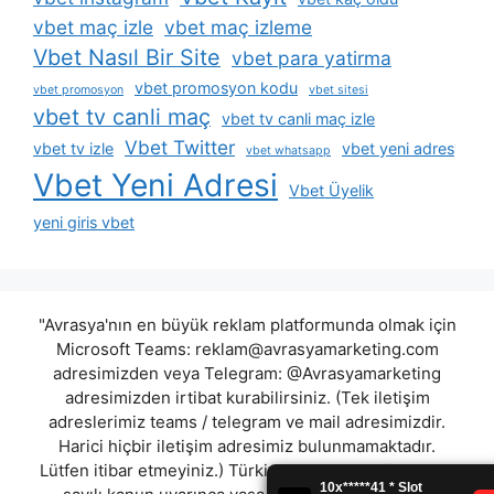
vbet maç izle
vbet maç izleme
Vbet Nasıl Bir Site
vbet para yatirma
vbet promosyon kodu
vbet promosyon
vbet sitesi
vbet tv canli maç
vbet tv canli maç izle
Vbet Twitter
vbet tv izle
vbet yeni adres
vbet whatsapp
Vbet Yeni Adresi
Vbet Üyelik
yeni giris vbet
"Avrasya'nın en büyük reklam platformunda olmak için
Microsoft Teams:
reklam@avrasyamarketing.com
adresimizden veya Telegram: @Avrasyamarketing
adresimizden irtibat kurabilirsiniz. (Tek iletişim
adreslerimiz teams / telegram ve mail adresimizdir.
Harici hiçbir iletişim adresimiz bulunmamaktadır.
Lütfen itibar etmeyiniz.) Türkiye yasalarına göre 7258