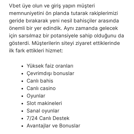
Vbet üye olun ve giriş yapın müşteri
memnuniyetini ön planda tutarak rakiplerimizi
geride bırakarak yeni nesil bahisçiler arasında
önemli bir yer edindik. Aynı zamanda gelecek
için sarsılmaz bir potansiyele sahip olduğunu da
gösterdi. Müşterilerin siteyi ziyaret ettiklerinde
ilk fark ettikleri hizmet:
Yüksek faiz oranları
Çevrimdışı bonuslar
Canlı bahis
Canlı casino
Oyunlar
Slot makineleri
Sanal oyunlar
7/24 Canlı Destek
Avantajlar ve Bonuslar