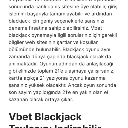
sonucunda canlı bahis sitesine üye olabilir, giriş
işlemini başarıyla tamamlayabilir ve ardından
blackjack için geniş seçeneklerle şansınızı
deneme fırsatına sahip olabilirsiniz. Vbet
blackjack oynamayla ilgili sorularınız için gerekli
bilgiler web sitesinin şartlar ve koşullar
bölümünde bulunabilir. Blackjack oyunu aynı
zamanda dünya çapında blackjack olarak da
anılmaktadır. Oyunun adından da anlaşılacağı
gibi elinizde toplam 21’e ulaşmaya çalışırsanız,
kartta açıkça 21 yazıyorsa oyunu kazanma
şansınız yüksek olacaktır. Ancak oyun sonunda
son sayım yapıldığında 21’e en yakın olan el
kazanan olarak ortaya çıkar.
Vbet Blackjack