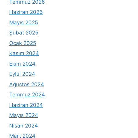
Temmuz 2026
Haziran 2026
Mayıs 2025
Şubat 2025
Ocak 2025
Kasım 2024
Ekim 2024
Eylül 2024
Ağustos 2024
Temmuz 2024
Haziran 2024
Mayıs 2024
Nisan 2024
Mart 2024