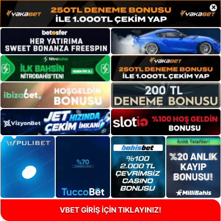
×
VBET GİRİŞ İÇİN TIKLAYINIZ!