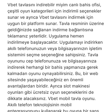
Vbet tavlasını indirebilir miyim canlı bahis ofisi,
çeşitli oyun kategorileri için indirimli seçenekler
sunar ve ayrıca Vbet tavlasını indirmek için
uygun bir platform sunar. Tavla resminin üzerine
geldiğinizde sağlanan indirme bağlantısına
tıklamanız yeterlidir. Uygulama hemen
indirilmeye başlayacaktır. Uygulamayı indirirken
akıllı telefonunuzun veya bilgisayarınızın işletim
sistemini seçme seçeneğine sahipsiniz. Tavla
oyununu cep telefonunuza ve bilgisayarınıza
indirerek herhangi bir bahis yapmanıza gerek
kalmadan oyunu oynayabilirsiniz. Bu, bir web
sitesinde yaşayabileceğiniz en önemli
avantajlardan biridir. Ayrıca slot makinesi
oyunları gibi ücretsiz oyun seçeneklerini de
dikkate alacaksınız. Vbet mobil tavla oyunu.
Akıllı telefon teknolojisinin mobil
entegrasyonunu kullanarak bu oyuna bir şans