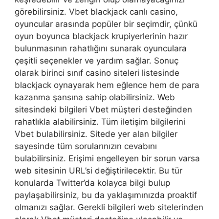
görebilirsiniz. Vbet blackjack canlı casino,
oyuncular arasında popüler bir seçimdir, çünkü
oyun boyunca blackjack krupiyerlerinin hazır
bulunmasının rahatlığını sunarak oyunculara
çeşitli seçenekler ve yardım sağlar. Sonuç
olarak birinci sınıf casino siteleri listesinde
blackjack oynayarak hem eğlence hem de para
kazanma şansına sahip olabilirsiniz. Web
sitesindeki bilgileri Vbet müşteri desteğinden
rahatlıkla alabilirsiniz. Tüm iletişim bilgilerini
Vbet bulabilirsiniz. Sitede yer alan bilgiler
sayesinde tüm sorularınızın cevabını
bulabilirsiniz. Erişimi engelleyen bir sorun varsa
web sitesinin URL’si değiştirilecektir. Bu tür
konularda Twitter’da kolayca bilgi bulup
paylaşabilirsiniz, bu da yaklaşımınızda proaktif
olmanızı sağlar. Gerekli bilgileri web sitelerinden