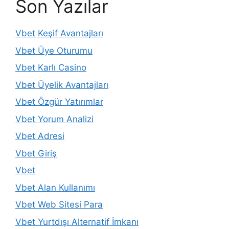
Son Yazılar
Vbet Keşif Avantajları
Vbet Üye Oturumu
Vbet Karlı Casino
Vbet Üyelik Avantajları
Vbet Özgür Yatırımlar
Vbet Yorum Analizi
Vbet Adresi
Vbet Giriş
Vbet
Vbet Alan Kullanımı
Vbet Web Sitesi Para
Vbet Yurtdışı Alternatif İmkanı