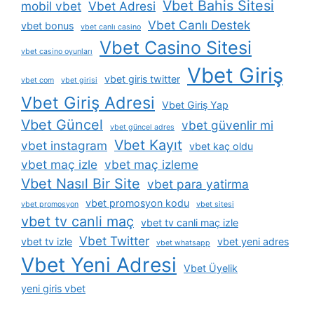
Vbet Bahis Sitesi
mobil vbet
Vbet Adresi
Vbet Canlı Destek
vbet bonus
vbet canlı casino
Vbet Casino Sitesi
vbet casino oyunları
Vbet Giriş
vbet giris twitter
vbet com
vbet girisi
Vbet Giriş Adresi
Vbet Giriş Yap
Vbet Güncel
vbet güvenlir mi
vbet güncel adres
Vbet Kayıt
vbet instagram
vbet kaç oldu
vbet maç izle
vbet maç izleme
Vbet Nasıl Bir Site
vbet para yatirma
vbet promosyon kodu
vbet promosyon
vbet sitesi
vbet tv canli maç
vbet tv canli maç izle
Vbet Twitter
vbet tv izle
vbet yeni adres
vbet whatsapp
Vbet Yeni Adresi
Vbet Üyelik
yeni giris vbet