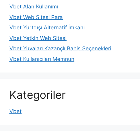
Vbet Alan Kullanımı
Vbet Web Sitesi Para
Vbet Yurtdışı Alternatif İmkanı
Vbet Yetkin Web Sitesi
Vbet Yuvaları Kazançlı Bahis Seçenekleri
Vbet Kullanıcıları Memnun
Kategoriler
Vbet