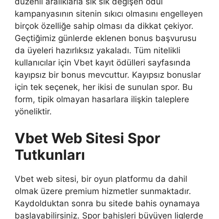
düzenli aralıklarla sık sık değişen ödül
kampanyasının sitenin sıkıcı olmasını engelleyen
birçok özelliğe sahip olması da dikkat çekiyor.
Geçtiğimiz günlerde eklenen bonus başvurusu
da üyeleri hazırlıksız yakaladı. Tüm nitelikli
kullanıcılar için Vbet kayıt ödülleri sayfasında
kayıpsız bir bonus mevcuttur. Kayıpsız bonuslar
için tek seçenek, her ikisi de sunulan spor. Bu
form, tipik olmayan hasarlara ilişkin taleplere
yöneliktir.
Vbet Web Sitesi Spor
Tutkunları
Vbet web sitesi, bir oyun platformu da dahil
olmak üzere premium hizmetler sunmaktadır.
Kaydolduktan sonra bu sitede bahis oynamaya
başlayabilirsiniz. Spor bahisleri büyüyen liglerde