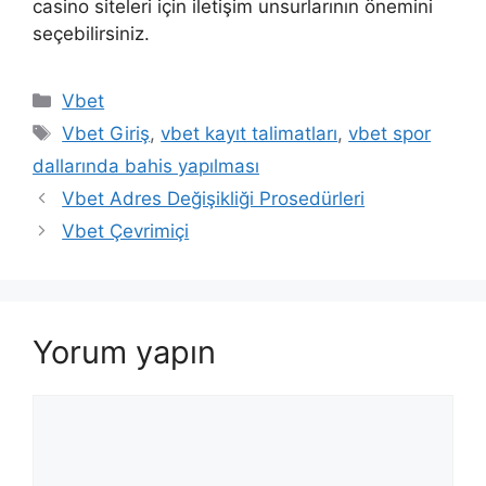
casino siteleri için iletişim unsurlarının önemini
seçebilirsiniz.
Kategoriler
Vbet
Etiketler
Vbet Giriş
,
vbet kayıt talimatları
,
vbet spor
dallarında bahis yapılması
Vbet Adres Değişikliği Prosedürleri
Vbet Çevrimiçi
Yorum yapın
Yorum