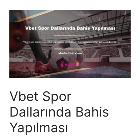
Vbet Spor
Dallarında Bahis
Yapılması