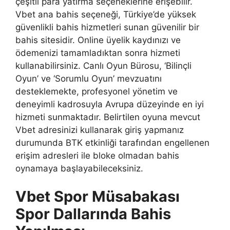
çeşitli para yatırma seçeneklerine erişebilir.
Vbet ana bahis seçeneği, Türkiye’de yüksek
güvenlikli bahis hizmetleri sunan güvenilir bir
bahis sitesidir. Online üyelik kaydınızı ve
ödemenizi tamamladıktan sonra hizmeti
kullanabilirsiniz. Canlı Oyun Bürosu, ‘Bilinçli
Oyun’ ve ‘Sorumlu Oyun’ mevzuatını
desteklemekte, profesyonel yönetim ve
deneyimli kadrosuyla Avrupa düzeyinde en iyi
hizmeti sunmaktadır. Belirtilen oyuna mevcut
Vbet adresinizi kullanarak giriş yapmanız
durumunda BTK etkinliği tarafından engellenen
erişim adresleri ile bloke olmadan bahis
oynamaya başlayabileceksiniz.
Vbet Spor Müsabakası
Spor Dallarında Bahis