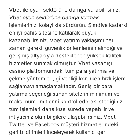
Vbet ile oyun sektörüne damga vurabilirsiniz.
Vbet oyun sektörüne damga vurmak
işlemlerinizi kolaylıkla sürdürün. Şimdiye kadarki
en iyi bahis sitesine katılarak büyük
kazanabilirsiniz. Vbet yatırım yaklaşımı her
zaman gerekli güvenlik önlemlerinin alındığı ve
gelişmiş altyapıyla desteklenen yüksek kaliteli
hizmetler sunmak olmuştur. Vbet yasadışı
casino platformundaki tüm para yatırma ve
çekme yöntemleri, güvenliği korurken hızlı işlem
sağlamayı amaçlamaktadır. Geniş bir para
yatırma seçeneği sunan sitelerin minimum ve
maksimum limitlerini kontrol ederek istediğiniz
tüm işlemleri daha kısa sürede yapabilir ve
ihtiyacınız olan bilgilere ulaşabilirsiniz. Vbet
Twitter ve Facebook müşteri hizmetlerindeki
geri bildirimleri inceleyerek kullanıcı geri