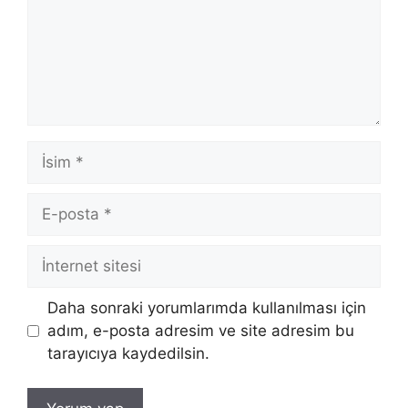
İsim
E-
posta
İnternet
sitesi
Daha sonraki yorumlarımda kullanılması için
adım, e-posta adresim ve site adresim bu
tarayıcıya kaydedilsin.