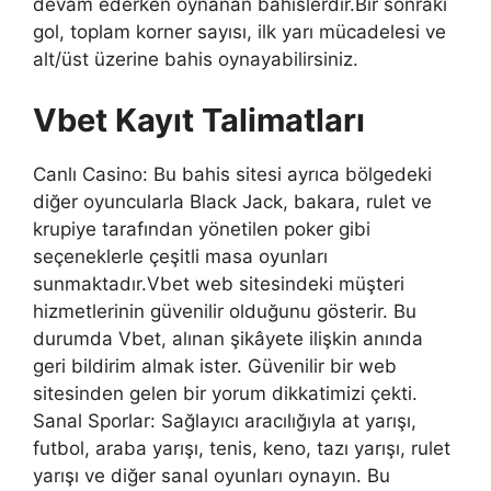
devam ederken oynanan bahislerdir.Bir sonraki
gol, toplam korner sayısı, ilk yarı mücadelesi ve
alt/üst üzerine bahis oynayabilirsiniz.
Vbet Kayıt Talimatları
Canlı Casino: Bu bahis sitesi ayrıca bölgedeki
diğer oyuncularla Black Jack, bakara, rulet ve
krupiye tarafından yönetilen poker gibi
seçeneklerle çeşitli masa oyunları
sunmaktadır.Vbet web sitesindeki müşteri
hizmetlerinin güvenilir olduğunu gösterir. Bu
durumda Vbet, alınan şikâyete ilişkin anında
geri bildirim almak ister. Güvenilir bir web
sitesinden gelen bir yorum dikkatimizi çekti.
Sanal Sporlar: Sağlayıcı aracılığıyla at yarışı,
futbol, ​​araba yarışı, tenis, keno, tazı yarışı, rulet
yarışı ve diğer sanal oyunları oynayın. Bu