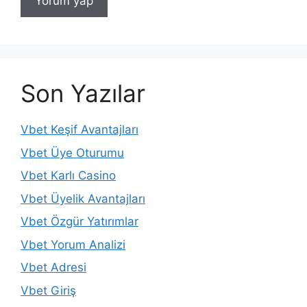
Son Yazılar
Vbet Keşif Avantajları
Vbet Üye Oturumu
Vbet Karlı Casino
Vbet Üyelik Avantajları
Vbet Özgür Yatırımlar
Vbet Yorum Analizi
Vbet Adresi
Vbet Giriş