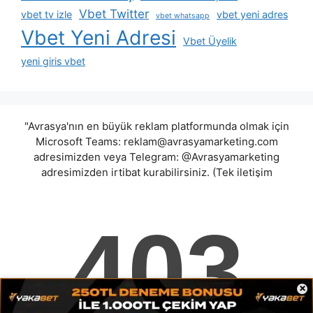
Vbet Twitter
vbet tv izle
vbet yeni adres
vbet whatsapp
Vbet Yeni Adresi
Vbet Üyelik
yeni giris vbet
"Avrasya'nın en büyük reklam platformunda olmak için
Microsoft Teams:
reklam@avrasyamarketing.com
adresimizden veya Telegram: @Avrasyamarketing
adresimizden irtibat kurabilirsiniz. (Tek iletişim
adreslerimiz teams / telegram ve mail adresimizdir.
Harici hiçbir iletişim adresimiz bulunmamaktadır.
Lütfen itibar etmeyiniz.) Türkiye yasalarına göre 7258
sayılı kanun uyarınca yasa dışı bahis oynamanın
cezaları mevcuttur. Şu an bulunduğunuz site hiç bir
şekilde illegal bahis oyunları oynatmıyor ve oynamaya
aracı olmuyordur.
spinco
|
luvibet
|
betunlim
|
byslot
|
×
depositwin
|
bahigo
|
grandsapphirebet
|
jokerbet-
"