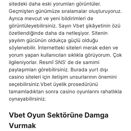
sitedeki daha eski yorumları görüntüler.
Geçmişten günümüze sıralamalar oluşturuyoruz.
Ayrıca mevcut ve yeni bildirimleri de
görüntüleyebilirsiniz. Sayın Vbet şikâyetinin özü
özetlendiğinde daha da netleşiyor. Sitenin
yayılım gücünün oldukça güçlü olduğu
söylenebilir. İnternetteki siteleri merak eden ve
yorum yapan kullanıcıları sıklıkla görüyorum. Çok
ilgileniyorlar. Resmî SNS’ de de samimi
paylaşımları görebilirsiniz. Burada yurt dışı
casino siteleri için iletişim unsurlarının önemini
seçebilirsiniz.Vbet üyelik prosedürünü
tamamladıktan sonra casino oyunlarını rahatlıkla
oynayabilirsiniz.
Vbet Oyun Sektörüne Damga
Vurmak