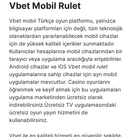
Vbet Mobil Rulet
Vbet mobil Türkçe oyun platformu, yalnızca
bilgisayar platformları için değil, tüm teknolojik
olanaklardan yararlanabilecek mobil cihazlar
için de yüksek kaliteli içerikler sunmaktadır.
Kullanıcılar hesaplarına mobil cihazlarından bir
tarayıcı veya uygulama aracılığıyla erişebilirler.
Android cihazlar ve iOS
Vbet mobil rulet
uygulamalarına sahip cihazlar için ayrı mobil
uygulamalar mevcuttur. Casino oyunlarını
öğrenmek ve keyif almak için bu uygulamaları
uygulama marketinden ücretsiz olarak
indirebilirsiniz.Ücretsiz TV uygulamasındaki
ücretsiz oyun yayın hizmetini de
kullanabilirsiniz.
Vbet ile en kaliteli hizmeti en güvenilir şekilde