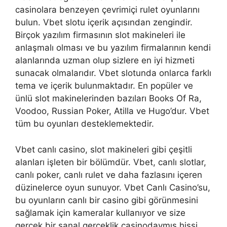
casinolara benzeyen çevrimiçi rulet oyunlarını
bulun. Vbet slotu içerik açısından zengindir.
Birçok yazılım firmasının slot makineleri ile
anlaşmalı olması ve bu yazılım firmalarının kendi
alanlarında uzman olup sizlere en iyi hizmeti
sunacak olmalarıdır. Vbet slotunda onlarca farklı
tema ve içerik bulunmaktadır. En popüler ve
ünlü slot makinelerinden bazıları Books Of Ra,
Voodoo, Russian Poker, Atilla ve Hugo’dur. Vbet
tüm bu oyunları desteklemektedir.
Vbet canlı casino, slot makineleri gibi çeşitli
alanları işleten bir bölümdür. Vbet, canlı slotlar,
canlı poker, canlı rulet ve daha fazlasını içeren
düzinelerce oyun sunuyor. Vbet Canlı Casino’su,
bu oyunların canlı bir casino gibi görünmesini
sağlamak için kameralar kullanıyor ve size
gerçek bir sanal gerçeklik casinodaymış hissi