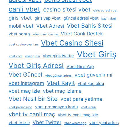
canli vbet
casino sitesi vbet
giris adresi vbet
girisi vbet
giris yap vbet
güncel adresi vbet
kayit vbet
Vbet Bahis Sitesi
mobil vbet
Vbet Adresi
Vbet Canlı Destek
vbet bonus
vbet canlı casino
Vbet Casino Sitesi
vbet casino oyunları
Vbet Giriş
vbet giris twitter
vbet com
vbet girisi
Vbet Giriş Adresi
Vbet Giriş Yap
Vbet Güncel
vbet güvenlir mi
vbet güncel adres
Vbet Kayıt
vbet instagram
vbet kaç oldu
vbet maç izle
vbet maç izleme
Vbet Nasıl Bir Site
vbet para yatirma
vbet promosyon kodu
vbet promosyon
vbet sitesi
vbet tv canli maç
vbet tv canli maç izle
Vbet Twitter
vbet tv izle
vbet yeni adres
vbet whatsapp