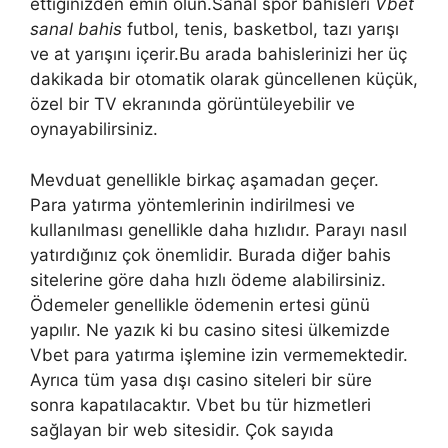
ettiğinizden emin olun.Sanal spor bahisleri
Vbet
sanal bahis
futbol, tenis, basketbol, tazı yarışı
ve at yarışını içerir.Bu arada bahislerinizi her üç
dakikada bir otomatik olarak güncellenen küçük,
özel bir TV ekranında görüntüleyebilir ve
oynayabilirsiniz.
Mevduat genellikle birkaç aşamadan geçer.
Para yatırma yöntemlerinin indirilmesi ve
kullanılması genellikle daha hızlıdır. Parayı nasıl
yatırdığınız çok önemlidir. Burada diğer bahis
sitelerine göre daha hızlı ödeme alabilirsiniz.
Ödemeler genellikle ödemenin ertesi günü
yapılır. Ne yazık ki bu casino sitesi ülkemizde
Vbet para yatırma işlemine izin vermemektedir.
Ayrıca tüm yasa dışı casino siteleri bir süre
sonra kapatılacaktır. Vbet bu tür hizmetleri
sağlayan bir web sitesidir. Çok sayıda