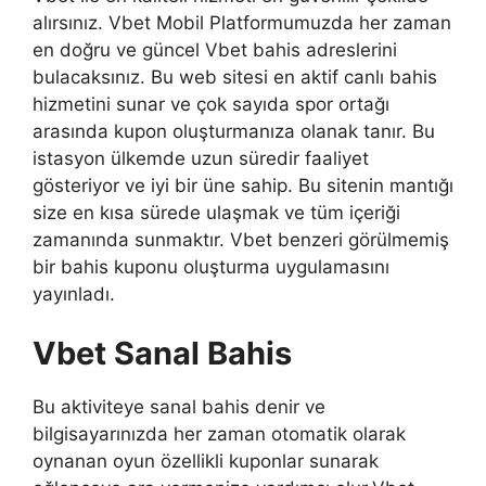
alırsınız. Vbet Mobil Platformumuzda her zaman
en doğru ve güncel Vbet bahis adreslerini
bulacaksınız. Bu web sitesi en aktif canlı bahis
hizmetini sunar ve çok sayıda spor ortağı
arasında kupon oluşturmanıza olanak tanır. Bu
istasyon ülkemde uzun süredir faaliyet
gösteriyor ve iyi bir üne sahip. Bu sitenin mantığı
size en kısa sürede ulaşmak ve tüm içeriği
zamanında sunmaktır. Vbet benzeri görülmemiş
bir bahis kuponu oluşturma uygulamasını
yayınladı.
Vbet Sanal Bahis
Bu aktiviteye sanal bahis denir ve
bilgisayarınızda her zaman otomatik olarak
oynanan oyun özellikli kuponlar sunarak