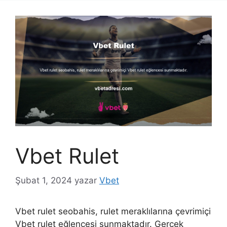
Vbet Rulet
Şubat 1, 2024
yazar
Vbet
Vbet rulet seobahis, rulet meraklılarına çevrimiçi
Vbet rulet eğlencesi sunmaktadır. Gerçek