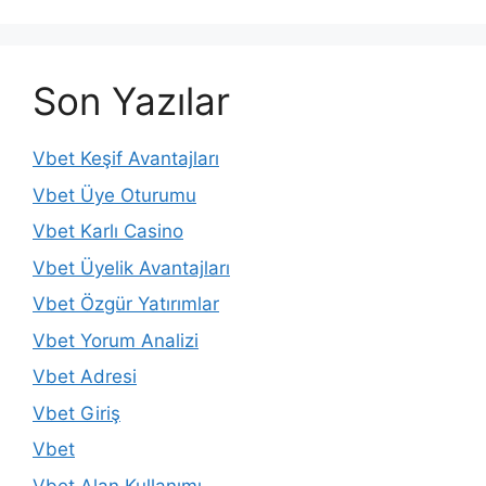
Son Yazılar
Vbet Keşif Avantajları
Vbet Üye Oturumu
Vbet Karlı Casino
Vbet Üyelik Avantajları
Vbet Özgür Yatırımlar
Vbet Yorum Analizi
Vbet Adresi
Vbet Giriş
Vbet
Vbet Alan Kullanımı