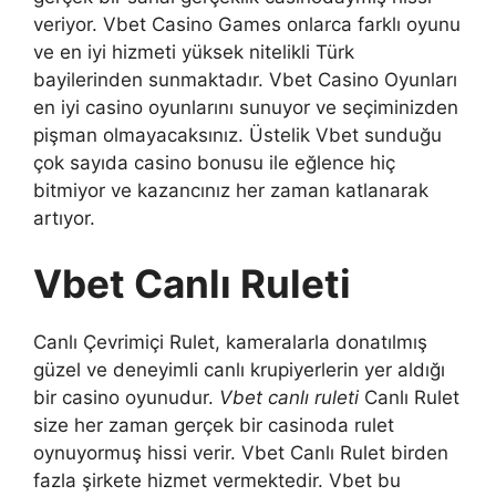
veriyor. Vbet Casino Games onlarca farklı oyunu
ve en iyi hizmeti yüksek nitelikli Türk
bayilerinden sunmaktadır. Vbet Casino Oyunları
en iyi casino oyunlarını sunuyor ve seçiminizden
pişman olmayacaksınız. Üstelik Vbet sunduğu
çok sayıda casino bonusu ile eğlence hiç
bitmiyor ve kazancınız her zaman katlanarak
artıyor.
Vbet Canlı Ruleti
Canlı Çevrimiçi Rulet, kameralarla donatılmış
güzel ve deneyimli canlı krupiyerlerin yer aldığı
bir casino oyunudur.
Vbet canlı ruleti
Canlı Rulet
size her zaman gerçek bir casinoda rulet
oynuyormuş hissi verir. Vbet Canlı Rulet birden
fazla şirkete hizmet vermektedir. Vbet bu