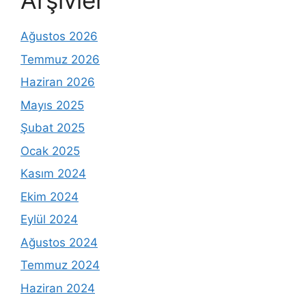
Arşivler
Ağustos 2026
Temmuz 2026
Haziran 2026
Mayıs 2025
Şubat 2025
Ocak 2025
Kasım 2024
Ekim 2024
Eylül 2024
Ağustos 2024
Temmuz 2024
Haziran 2024