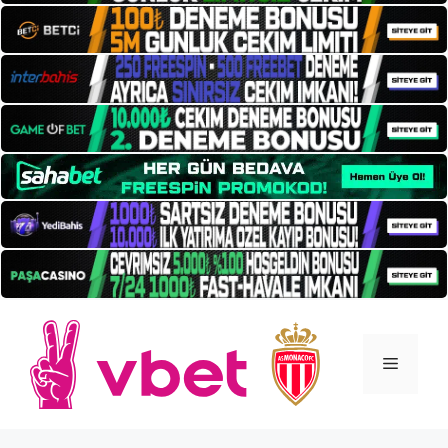
İçeriğe
atla
Menü