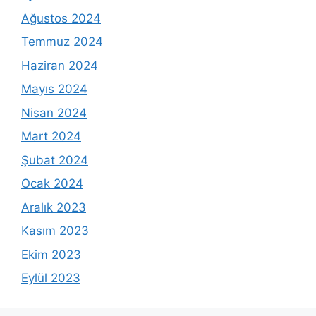
Ağustos 2024
Temmuz 2024
Haziran 2024
Mayıs 2024
Nisan 2024
Mart 2024
Şubat 2024
Ocak 2024
Aralık 2023
Kasım 2023
Ekim 2023
Eylül 2023