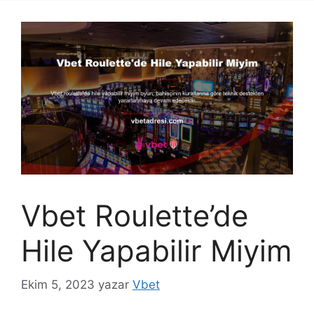
Vbet Roulette’de
Hile Yapabilir Miyim
Ekim 5, 2023
yazar
Vbet