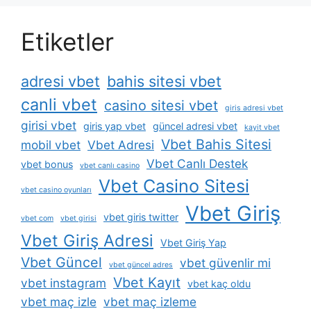
Etiketler
adresi vbet
bahis sitesi vbet
canli vbet
casino sitesi vbet
giris adresi vbet
girisi vbet
giris yap vbet
güncel adresi vbet
kayit vbet
Vbet Bahis Sitesi
mobil vbet
Vbet Adresi
Vbet Canlı Destek
vbet bonus
vbet canlı casino
Vbet Casino Sitesi
vbet casino oyunları
Vbet Giriş
vbet giris twitter
vbet com
vbet girisi
Vbet Giriş Adresi
Vbet Giriş Yap
Vbet Güncel
vbet güvenlir mi
vbet güncel adres
Vbet Kayıt
vbet instagram
vbet kaç oldu
vbet maç izle
vbet maç izleme