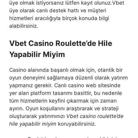
üye olmak istiyorsanız lütfen kayıt olunuz.Vbet
üye olarak canlı destek hattı ve müşteri
hizmetleri aracılığıyla birçok konuda bilgi
alabilirsiniz.
Vbet Casino Roulette’de Hile
Yapabilir Miyim
Casino alanında başarılı olmak için, otantik bir
oyun deneyimi sağlamaya düzenli olarak yatırım
yapmanız gerekir. Canlı casino web sitesinde
yer alan platform tasarımı basittir, bu nedenle
tüm hizmetlerin keyfini çıkarmak için zaman
ayırın. Oyun koşullarını araştırarak ve strateji
oluşturarak yatırımınızı
Vbet casino roulette’de
hile yapabilir miyim
koruyabilirsiniz.