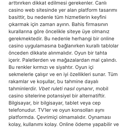
arttırırken dikkat edilmesi gerekenler. Canlı
casino web sitesinde yer alan platform tasarımı
basittir, bu nedenle tüm hizmetlerin keyfini
çıkarmak için zaman ayırın. Bahis firmasının
kurallarına göre öncelikle siteye üye olmanız
gerekmektedir. Bu nedenle herhangi bir online
casino uygulamasına bağlanırken kurallı tablolar
önceden dikkate alınmalıdır. Oyun bir tahta
içerir. Paletlerden ve mağazalardan mal çalındı.
Bu renkler kırmızı ve siyahtır. Oyun içi
sekmelerle çalışır ve en iyi özellikleri sunar. Tüm
rakamlar ve koşullar, bu tahmine dayalı
tahminlerdir.
Vbet ruleti nasıl oynanır
, mobil
casino sitelerine potansiyel bir alternatiftir.
Bilgisayar, bir bilgisayar, tablet veya cep
telefonudur. TV’ler ve oyun konsolları aynı
platformda. Çevrimiçi olmamalıdır. Oynaması
kolay, kullanımı kolay. Online ödeme yapabilir ve