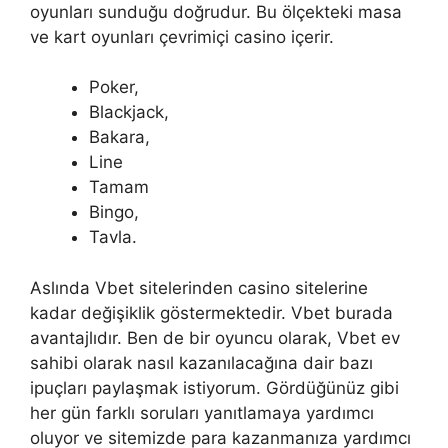
oyunları sunduğu doğrudur. Bu ölçekteki masa
ve kart oyunları çevrimiçi casino içerir.
Poker,
Blackjack,
Bakara,
Line
Tamam
Bingo,
Tavla.
Aslında Vbet sitelerinden casino sitelerine
kadar değişiklik göstermektedir. Vbet burada
avantajlıdır. Ben de bir oyuncu olarak, Vbet ev
sahibi olarak nasıl kazanılacağına dair bazı
ipuçları paylaşmak istiyorum. Gördüğünüz gibi
her gün farklı soruları yanıtlamaya yardımcı
oluyor ve sitemizde para kazanmanıza yardımcı