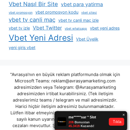
Vbet Nasıl Bir Site
vbet para yatirma
vbet promosyon kodu
vbet promosyon
vbet sitesi
vbet tv canli maç
vbet tv canli maç izle
Vbet Twitter
vbet tv izle
vbet yeni adres
vbet whatsapp
Vbet Yeni Adresi
Vbet Üyelik
yeni giris vbet
"Avrasya'nın en büyük reklam platformunda olmak için
Microsoft Teams:
reklam@avrasyamarketing.com
adresimizden veya Telegram: @Avrasyamarketing
adresimizden irtibat kurabilirsiniz. (Tek iletişim
adreslerimiz teams / telegram ve mail adresimizdir.
Harici hiçbir iletişim adresimiz bulunmamaktadır.
Lütfen itibar etmeyiniz.) Türkiye yasalarına göre 7258
sayılı kanun uyarınca yasa dışı bahis oynamanın
cezaları mevcuttur. Şu an bulunduğunuz site hiç bir