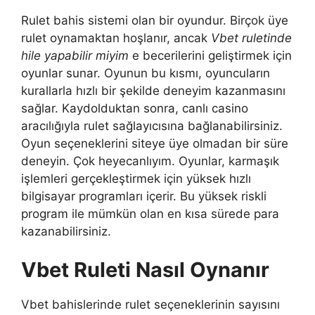
Rulet bahis sistemi olan bir oyundur. Birçok üye
rulet oynamaktan hoşlanır, ancak
Vbet ruletinde
hile yapabilir miyim
e becerilerini geliştirmek için
oyunlar sunar. Oyunun bu kısmı, oyuncuların
kurallarla hızlı bir şekilde deneyim kazanmasını
sağlar. Kaydolduktan sonra, canlı casino
aracılığıyla rulet sağlayıcısına bağlanabilirsiniz.
Oyun seçeneklerini siteye üye olmadan bir süre
deneyin. Çok heyecanlıyım. Oyunlar, karmaşık
işlemleri gerçekleştirmek için yüksek hızlı
bilgisayar programları içerir. Bu yüksek riskli
program ile mümkün olan en kısa sürede para
kazanabilirsiniz.
Vbet Ruleti Nasıl Oynanır
Vbet bahislerinde rulet seçeneklerinin sayısını