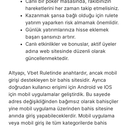
Canlı bir poker masasında, rakibinizin
hareketlerini her zaman takip etmelisiniz.
Kazanmak şansa bağlı olduğu için rulete
yatırım yaparken risk almamak önemlidir.
Günlük yatırımlarınıza hisse eklemek
başarı şansınızı artırır.
Canlı etkinlikler ve bonuslar, aktif üyeler
adına web sitesinde düzenli olarak
güncellenmektedir.
Altyapı, Vbet Ruletinde anahtardır, ancak mobil
girişi destekleyen bir bahis sitesidir. Ayrıca
doğrudan kullanıcı erişimi için Android ve IOS
için mobil uygulamalar geliştirdik. Bu sayede
adres değişikliğinden bağımsız olarak bahisçiler
yine mobil uygulama üzerinden bahis sitesine
anında giriş yapabileceklerdir. Mobil uygulama
veya mobil giriş ile tüm kategorilerde bahis