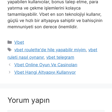
yapabilen kullanıcılar, bonus talep etme, para
yatırma ve çekme işlemlerini kolayca
tamamlayabilir. Vbet en son teknolojiyi kullanır,
güçlü ve hızlı bir altyapıya sahiptir ve bahisçinin
memnuniyeti son derece önemlidir.
Kategoriler
Vbet
Etiketler
vbet roulette'de hile yapabilir miyim
,
vbet
ruleti nasıl oynanır
,
vbet telegram
Vbet Online Oyun Ve Casinoları
Vbet Hangi Altyapıyı Kullanıyor
Yorum yapın