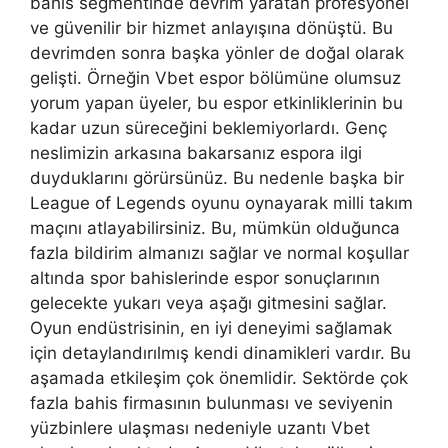
bahis segmentinde devrim yaratan profesyonel
ve güvenilir bir hizmet anlayışına dönüştü. Bu
devrimden sonra başka yönler de doğal olarak
gelişti. Örneğin Vbet espor bölümüne olumsuz
yorum yapan üyeler, bu espor etkinliklerinin bu
kadar uzun süreceğini beklemiyorlardı. Genç
neslimizin arkasına bakarsanız espora ilgi
duyduklarını görürsünüz. Bu nedenle başka bir
League of Legends oyunu oynayarak milli takım
maçını atlayabilirsiniz. Bu, mümkün olduğunca
fazla bildirim almanızı sağlar ve normal koşullar
altında spor bahislerinde espor sonuçlarının
gelecekte yukarı veya aşağı gitmesini sağlar.
Oyun endüstrisinin, en iyi deneyimi sağlamak
için detaylandırılmış kendi dinamikleri vardır. Bu
aşamada etkileşim çok önemlidir. Sektörde çok
fazla bahis firmasının bulunması ve seviyenin
yüzbinlere ulaşması nedeniyle uzantı Vbet