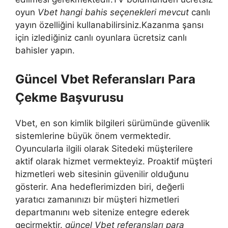
oyun
Vbet hangi bahis seçenekleri mevcut
canlı
yayın özelliğini kullanabilirsiniz.Kazanma şansı
için izlediğiniz canlı oyunlara ücretsiz canlı
bahisler yapın.
Güncel Vbet Referansları Para
Çekme Başvurusu
Vbet, en son kimlik bilgileri sürümünde güvenlik
sistemlerine büyük önem vermektedir.
Oyuncularla ilgili olarak Sitedeki müşterilere
aktif olarak hizmet vermekteyiz. Proaktif müşteri
hizmetleri web sitesinin güvenilir olduğunu
gösterir. Ana hedeflerimizden biri, değerli
yaratıcı zamanınızı bir müşteri hizmetleri
departmanını web sitenize entegre ederek
geçirmektir.
güncel Vbet referansları para