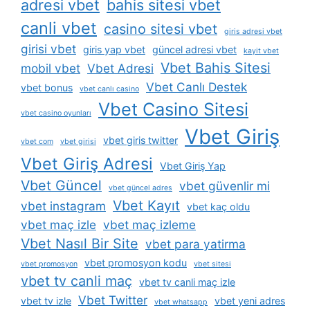
adresi vbet
bahis sitesi vbet
canli vbet
casino sitesi vbet
giris adresi vbet
girisi vbet
giris yap vbet
güncel adresi vbet
kayit vbet
Vbet Bahis Sitesi
mobil vbet
Vbet Adresi
Vbet Canlı Destek
vbet bonus
vbet canlı casino
Vbet Casino Sitesi
vbet casino oyunları
Vbet Giriş
vbet giris twitter
vbet com
vbet girisi
Vbet Giriş Adresi
Vbet Giriş Yap
Vbet Güncel
vbet güvenlir mi
vbet güncel adres
Vbet Kayıt
vbet instagram
vbet kaç oldu
vbet maç izle
vbet maç izleme
Vbet Nasıl Bir Site
vbet para yatirma
vbet promosyon kodu
vbet promosyon
vbet sitesi
vbet tv canli maç
vbet tv canli maç izle
Vbet Twitter
vbet tv izle
vbet yeni adres
vbet whatsapp