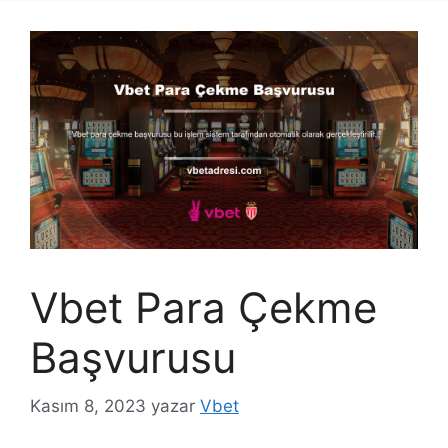
Vbet Para Çekme
Başvurusu
Kasım 8, 2023
yazar
Vbet