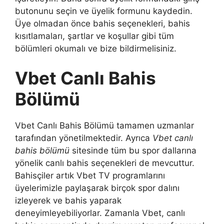
butonunu seçin ve üyelik formunu kaydedin.
Üye olmadan önce bahis seçenekleri, bahis
kısıtlamaları, şartlar ve koşullar gibi tüm
bölümleri okumalı ve bize bildirmelisiniz.
Vbet Canlı Bahis
Bölümü
Vbet Canlı Bahis Bölümü tamamen uzmanlar
tarafından yönetilmektedir. Ayrıca
Vbet canlı
bahis bölümü
sitesinde tüm bu spor dallarına
yönelik canlı bahis seçenekleri de mevcuttur.
Bahisçiler artık Vbet TV programlarını
üyelerimizle paylaşarak birçok spor dalını
izleyerek ve bahis yaparak
deneyimleyebiliyorlar. Zamanla Vbet, canlı