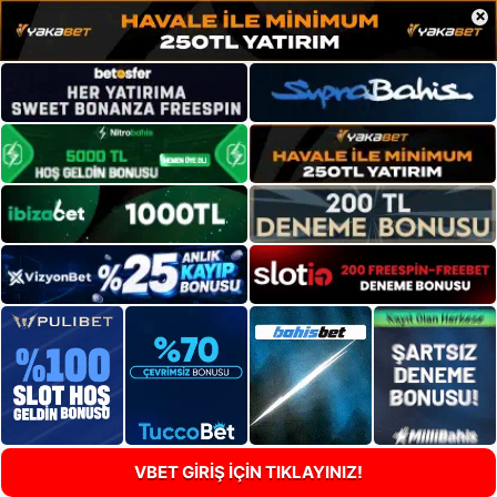
×
VBET GİRİŞ İÇİN TIKLAYINIZ!