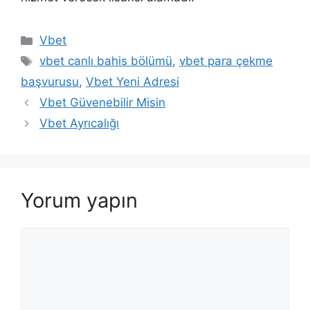
Kategoriler
Vbet
Etiketler
vbet canlı bahis bölümü
,
vbet para çekme
başvurusu
,
Vbet Yeni Adresi
Vbet Güvenebilir Misin
Vbet Ayrıcalığı
Yorum yapın
Yorum