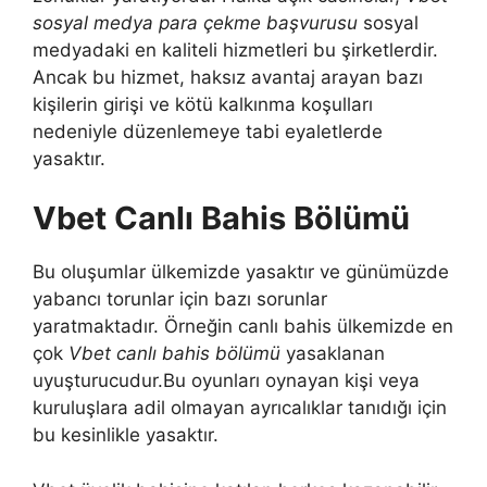
sosyal medya para çekme başvurusu
sosyal
medyadaki en kaliteli hizmetleri bu şirketlerdir.
Ancak bu hizmet, haksız avantaj arayan bazı
kişilerin girişi ve kötü kalkınma koşulları
nedeniyle düzenlemeye tabi eyaletlerde
yasaktır.
Vbet Canlı Bahis Bölümü
Bu oluşumlar ülkemizde yasaktır ve günümüzde
yabancı torunlar için bazı sorunlar
yaratmaktadır. Örneğin canlı bahis ülkemizde en
çok
Vbet canlı bahis bölümü
yasaklanan
uyuşturucudur.Bu oyunları oynayan kişi veya
kuruluşlara adil olmayan ayrıcalıklar tanıdığı için
bu kesinlikle yasaktır.