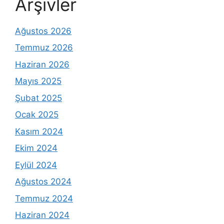
Arşivler
Ağustos 2026
Temmuz 2026
Haziran 2026
Mayıs 2025
Şubat 2025
Ocak 2025
Kasım 2024
Ekim 2024
Eylül 2024
Ağustos 2024
Temmuz 2024
Haziran 2024