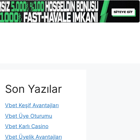
Son Yazılar
Vbet Keşif Avantajları
Vbet Üye Oturumu
Vbet Karlı Casino
Vbet Üyelik Avantajları