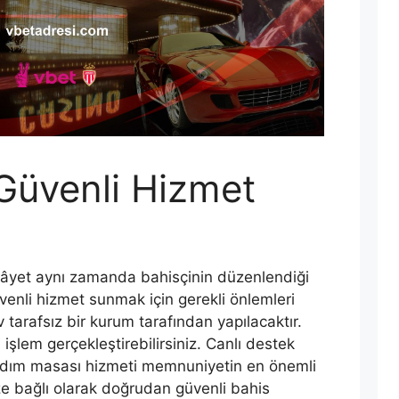
Güvenli Hizmet
kâyet aynı zamanda bahisçinin düzenlendiği
venli hizmet sunmak için gerekli önlemleri
v tarafsız bir kurum tarafından yapılacaktır.
 işlem gerçekleştirebilirsiniz. Canlı destek
ardım masası hizmeti memnuniyetin en önemli
ize bağlı olarak doğrudan güvenli bahis