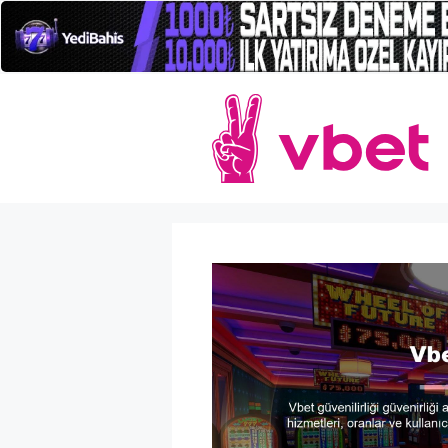
İçeriğe
atla