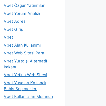
Vbet Özgür Yatırımlar
Vbet Yorum Analizi
Vbet Adresi
Vbet Giriş
Vbet
Vbet Alan Kullanımı
Vbet Web Sitesi Para
Vbet Yurtdışı Alternatif
İmkanı
Vbet Yetkin Web Sitesi
Vbet Yuvaları Kazançlı
Bahis Seçenekleri
Vbet Kullanıcıları Memnun