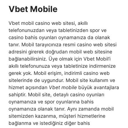
Vbet Mobile
Vbet mobil casino web sitesi, akıllı
telefonunuzdan veya tabletinizden spor ve
casino bahis oyunları oynamanıza da olanak
tanır. Mobil tarayıcınıza resmi casino web sitesi
adresini girerek doğrudan mobil web sitesine
bağlanabilirsiniz. Üye olmak için Vbet Mobil’i
akıllı telefonunuza veya tabletinize indirmenize
gerek yok. Mobil erişim, indirimli casino web
sitelerinde de uygundur. Mobil site kullanım ve
hizmet açısından
Vbet mobile
büyük avantajlara
sahiptir. Mobil site, detaylı casino oyunları
oynamanıza ve spor oyunlarına bahis
oynamanıza olanak tanır. Aynı zamanda mobil
sitemizden kazanma, müşteri hizmetlerine
bağlanma ve istediğiniz diğer bahis