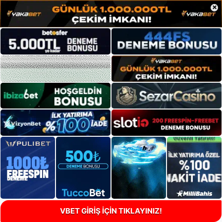
×
VBET GİRİŞ İÇİN TIKLAYINIZ!