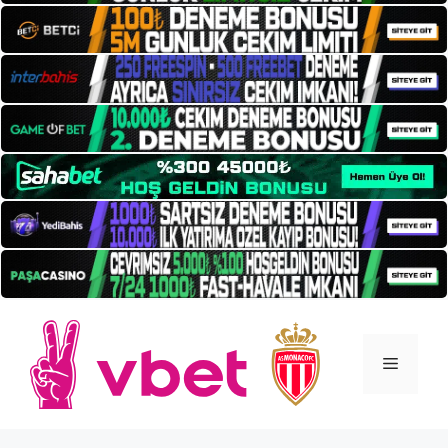
İçeriğe
atla
Menü