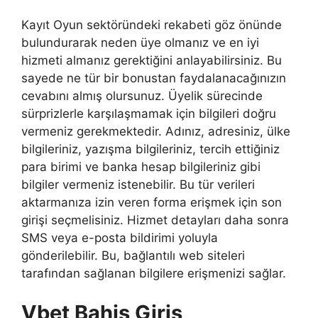
Kayıt Oyun sektöründeki rekabeti göz önünde
bulundurarak neden üye olmanız ve en iyi
hizmeti almanız gerektiğini anlayabilirsiniz. Bu
sayede ne tür bir bonustan faydalanacağınızın
cevabını almış olursunuz. Üyelik sürecinde
sürprizlerle karşılaşmamak için bilgileri doğru
vermeniz gerekmektedir. Adınız, adresiniz, ülke
bilgileriniz, yazışma bilgileriniz, tercih ettiğiniz
para birimi ve banka hesap bilgileriniz gibi
bilgiler vermeniz istenebilir. Bu tür verileri
aktarmanıza izin veren forma erişmek için son
girişi seçmelisiniz. Hizmet detayları daha sonra
SMS veya e-posta bildirimi yoluyla
gönderilebilir. Bu, bağlantılı web siteleri
tarafından sağlanan bilgilere erişmenizi sağlar.
Vbet Bahis Giriş