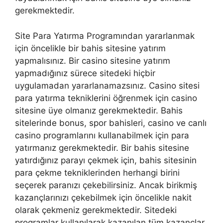
gerekmektedir.
Site Para Yatırma Programından yararlanmak
için öncelikle bir bahis sitesine yatırım
yapmalısınız. Bir casino sitesine yatırım
yapmadığınız sürece sitedeki hiçbir
uygulamadan yararlanamazsınız. Casino sitesi
para yatırma tekniklerini öğrenmek için casino
sitesine üye olmanız gerekmektedir. Bahis
sitelerinde bonus, spor bahisleri, casino ve canlı
casino programlarını kullanabilmek için para
yatırmanız gerekmektedir. Bir bahis sitesine
yatırdığınız parayı çekmek için, bahis sitesinin
para çekme tekniklerinden herhangi birini
seçerek paranızı çekebilirsiniz. Ancak birikmiş
kazançlarınızı çekebilmek için öncelikle nakit
olarak çekmeniz gerekmektedir. Sitedeki
programlar kullanılarak kazanılan tüm kazançlar,