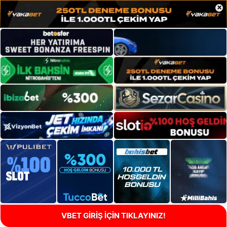
×
VBET GİRİŞ İÇİN TIKLAYINIZ!