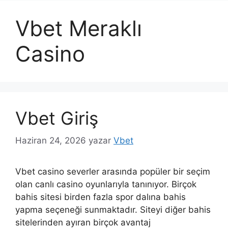
Vbet Meraklı
Casino
Vbet Giriş
Haziran 24, 2026
yazar
Vbet
Vbet casino severler arasında popüler bir seçim
olan canlı casino oyunlarıyla tanınıyor. Birçok
bahis sitesi birden fazla spor dalına bahis
yapma seçeneği sunmaktadır. Siteyi diğer bahis
sitelerinden ayıran birçok avantaj