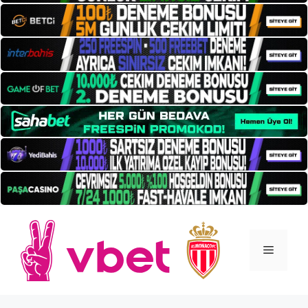
İçeriğe
atla
Menü