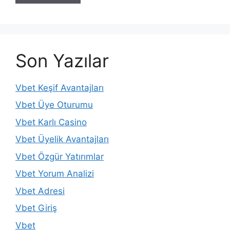
Son Yazılar
Vbet Keşif Avantajları
Vbet Üye Oturumu
Vbet Karlı Casino
Vbet Üyelik Avantajları
Vbet Özgür Yatırımlar
Vbet Yorum Analizi
Vbet Adresi
Vbet Giriş
Vbet