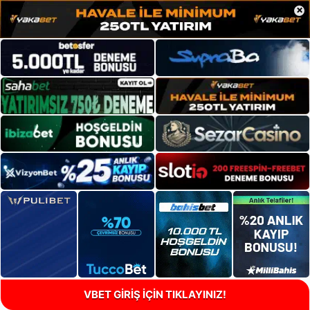
×
VBET GİRİŞ İÇİN TIKLAYINIZ!