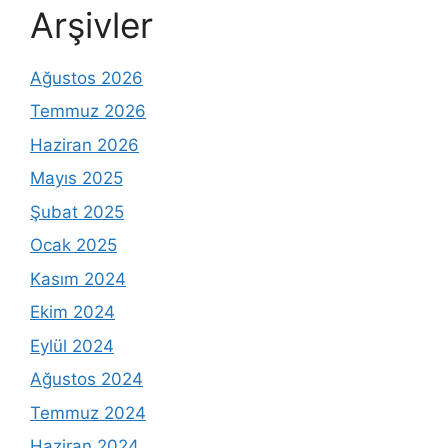
Arşivler
Ağustos 2026
Temmuz 2026
Haziran 2026
Mayıs 2025
Şubat 2025
Ocak 2025
Kasım 2024
Ekim 2024
Eylül 2024
Ağustos 2024
Temmuz 2024
Haziran 2024