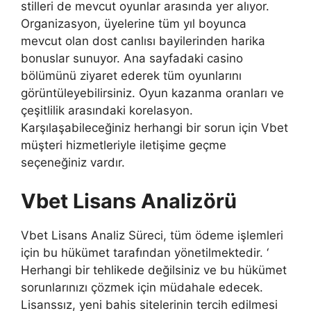
stilleri de mevcut oyunlar arasında yer alıyor.
Organizasyon, üyelerine tüm yıl boyunca
mevcut olan dost canlısı bayilerinden harika
bonuslar sunuyor. Ana sayfadaki casino
bölümünü ziyaret ederek tüm oyunlarını
görüntüleyebilirsiniz. Oyun kazanma oranları ve
çeşitlilik arasındaki korelasyon.
Karşılaşabileceğiniz herhangi bir sorun için Vbet
müşteri hizmetleriyle iletişime geçme
seçeneğiniz vardır.
Vbet Lisans Analizörü
Vbet Lisans Analiz Süreci, tüm ödeme işlemleri
için bu hükümet tarafından yönetilmektedir. ‘
Herhangi bir tehlikede değilsiniz ve bu hükümet
sorunlarınızı çözmek için müdahale edecek.
Lisanssız, yeni bahis sitelerinin tercih edilmesi