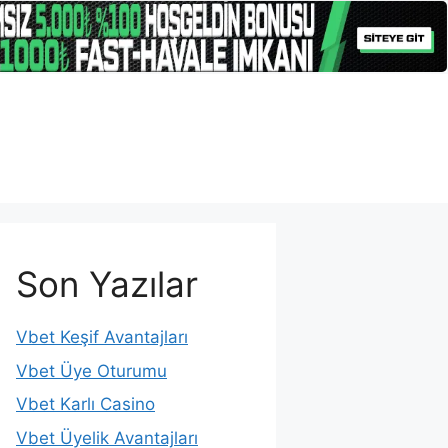
Son Yazılar
Vbet Keşif Avantajları
Vbet Üye Oturumu
Vbet Karlı Casino
Vbet Üyelik Avantajları