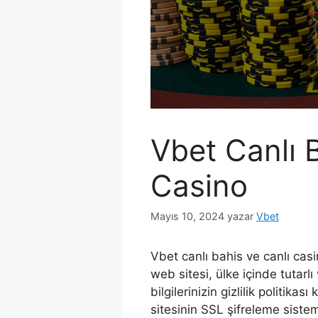
Vbet Canlı 
Casino
Mayıs 10, 2024
yazar
Vbet
Vbet canlı bahis ve canlı ca
web sitesi, ülke içinde tutarlı
bilgilerinizin gizlilik politi
sitesinin SSL şifreleme sistem