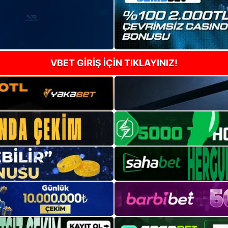
VBET GİRİŞ İÇİN TIKLAYINIZ!