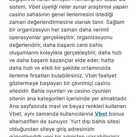
sistem,
Vbet üyeliği neler sunar araştırma yapan
casino
sahasının genel ilerlemesini istediği
zaman değerlendirmesine olanak tanır. Sağlam
bir organizasyon her zaman daha verimli
operasyonlar gerçekleştirir, organizasyonu
değerlendirir, daha başarılı canlı bahis
oluşumlarını kolaylıkla gerçekleştirir, daha hızlı
ve daha başarılı kazançlar elde eder, hatta
daha hızlı ve etkili bir şekilde ortamınızda
ilerleme fırsatları bulabilirsiniz. Vbet faaliyet
göstermeye başlayan bir çevrimiçi casino
sitesidir. Bahis oyunları ve casino oyunları
sitenin ana kategorileri içerisinde yer almaktadır.
Ana sayfasında mavi ve beyaz renkleri kullanan
Vbet, aynı zamanda kullanıcılarına
Vbet
bonus
alternatifleri de sunuyor. Yurt dışı bahis sitesi
olduğundan siteye giriş adresinizin
güncellendiği yeni bir adresten ulaşabilirsiniz.