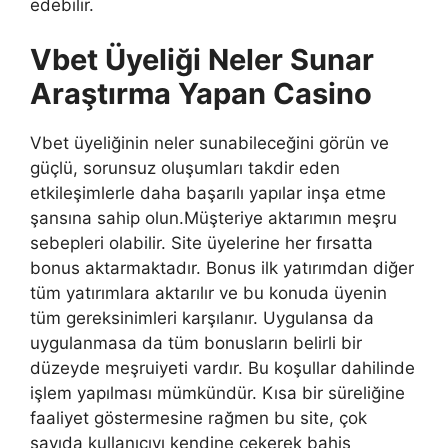
edebilir.
Vbet Üyeliği Neler Sunar
Araştırma Yapan Casino
Vbet üyeliğinin neler sunabileceğini görün ve
güçlü, sorunsuz oluşumları takdir eden
etkileşimlerle daha başarılı yapılar inşa etme
şansına sahip olun.Müşteriye aktarımın meşru
sebepleri olabilir. Site üyelerine her fırsatta
bonus aktarmaktadır. Bonus ilk yatırımdan diğer
tüm yatırımlara aktarılır ve bu konuda üyenin
tüm gereksinimleri karşılanır. Uygulansa da
uygulanmasa da tüm bonusların belirli bir
düzeyde meşruiyeti vardır. Bu koşullar dahilinde
işlem yapılması mümkündür. Kısa bir süreliğine
faaliyet göstermesine rağmen bu site, çok
sayıda kullanıcıyı kendine çekerek bahis