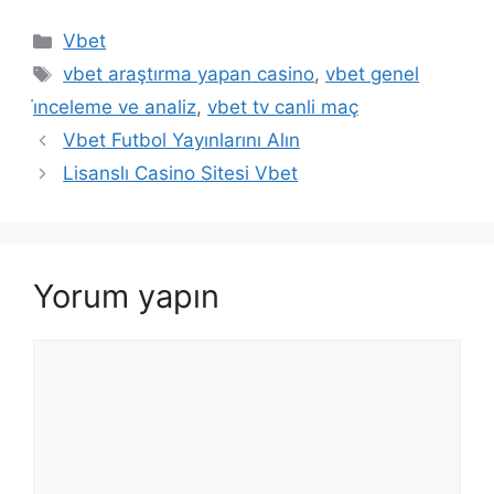
Kategoriler
Vbet
Etiketler
vbet araştırma yapan casino
,
vbet genel
i̇nceleme ve analiz
,
vbet tv canli maç
Vbet Futbol Yayınlarını Alın
Lisanslı Casino Sitesi Vbet
Yorum yapın
Yorum