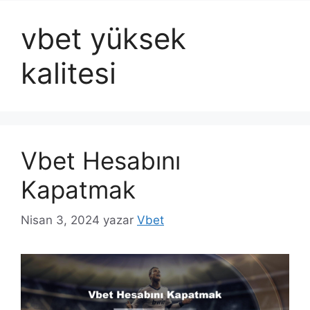
vbet yüksek
kalitesi
Vbet Hesabını
Kapatmak
Nisan 3, 2024
yazar
Vbet