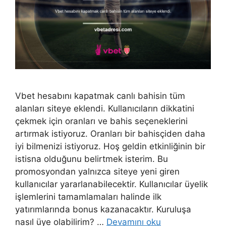
Vbet hesabını kapatmak canlı bahisin tüm
alanları siteye eklendi. Kullanıcıların dikkatini
çekmek için oranları ve bahis seçeneklerini
artırmak istiyoruz. Oranları bir bahisçiden daha
iyi bilmenizi istiyoruz. Hoş geldin etkinliğinin bir
istisna olduğunu belirtmek isterim. Bu
promosyondan yalnızca siteye yeni giren
kullanıcılar yararlanabilecektir. Kullanıcılar üyelik
işlemlerini tamamlamaları halinde ilk
yatırımlarında bonus kazanacaktır. Kuruluşa
nasıl üye olabilirim? …
Devamını oku