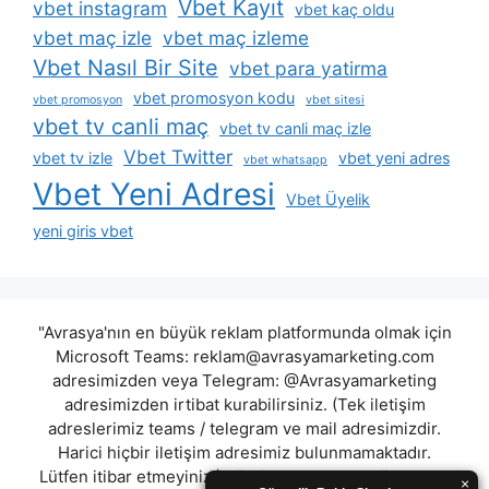
Vbet Kayıt
vbet instagram
vbet kaç oldu
vbet maç izle
vbet maç izleme
Vbet Nasıl Bir Site
vbet para yatirma
vbet promosyon kodu
vbet promosyon
vbet sitesi
vbet tv canli maç
vbet tv canli maç izle
Vbet Twitter
vbet tv izle
vbet yeni adres
vbet whatsapp
Vbet Yeni Adresi
Vbet Üyelik
yeni giris vbet
"Avrasya'nın en büyük reklam platformunda olmak için
Microsoft Teams:
reklam@avrasyamarketing.com
adresimizden veya Telegram: @Avrasyamarketing
adresimizden irtibat kurabilirsiniz. (Tek iletişim
adreslerimiz teams / telegram ve mail adresimizdir.
Harici hiçbir iletişim adresimiz bulunmamaktadır.
Lütfen itibar etmeyiniz.) Türkiye yasalarına göre 7258