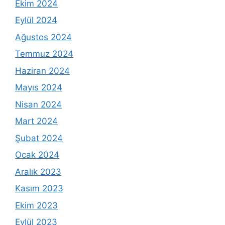
Ekim 2024
Eylül 2024
Ağustos 2024
Temmuz 2024
Haziran 2024
Mayıs 2024
Nisan 2024
Mart 2024
Şubat 2024
Ocak 2024
Aralık 2023
Kasım 2023
Ekim 2023
Eylül 2023