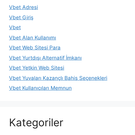
Vbet Adresi
Vbet Giriş
Vbet
Vbet Alan Kullanımı
Vbet Web Sitesi Para
Vbet Yurtdışı Alternatif İmkanı
Vbet Yetkin Web Sitesi
Vbet Yuvaları Kazançlı Bahis Seçenekleri
Vbet Kullanıcıları Memnun
Kategoriler