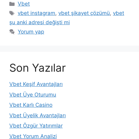
Kategoriler
Vbet
Etiketler
vbet instagram
,
vbet şikayet çözümü
,
vbet
şu anki adresi değişti mi
Yorum yap
Son Yazılar
Vbet Keşif Avantajları
Vbet Üye Oturumu
Vbet Karlı Casino
Vbet Üyelik Avantajları
Vbet Özgür Yatırımlar
Vbet Yorum Analizi