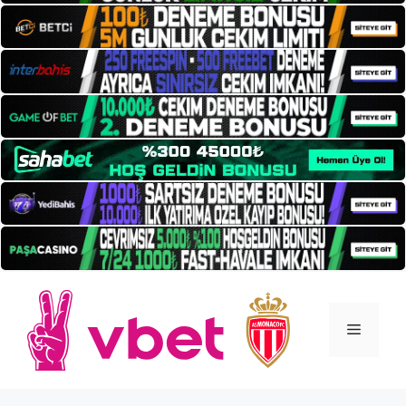
İçeriğe
atla
Menü