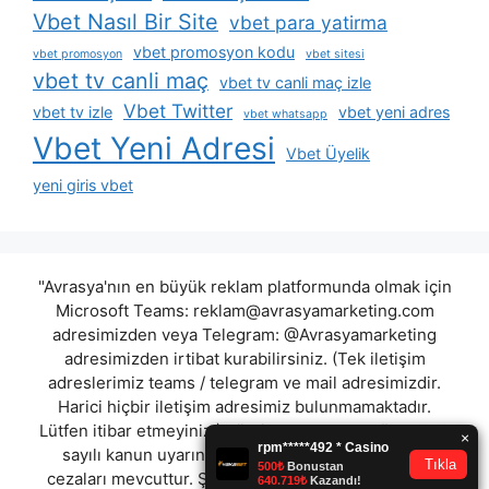
Vbet Nasıl Bir Site
vbet para yatirma
vbet promosyon kodu
vbet promosyon
vbet sitesi
vbet tv canli maç
vbet tv canli maç izle
Vbet Twitter
vbet tv izle
vbet yeni adres
vbet whatsapp
Vbet Yeni Adresi
Vbet Üyelik
yeni giris vbet
"Avrasya'nın en büyük reklam platformunda olmak için
Microsoft Teams:
reklam@avrasyamarketing.com
adresimizden veya Telegram: @Avrasyamarketing
adresimizden irtibat kurabilirsiniz. (Tek iletişim
adreslerimiz teams / telegram ve mail adresimizdir.
Harici hiçbir iletişim adresimiz bulunmamaktadır.
Lütfen itibar etmeyiniz.) Türkiye yasalarına göre 7258
sayılı kanun uyarınca yasa dışı bahis oynamanın
cezaları mevcuttur. Şu an bulunduğunuz site hiç bir