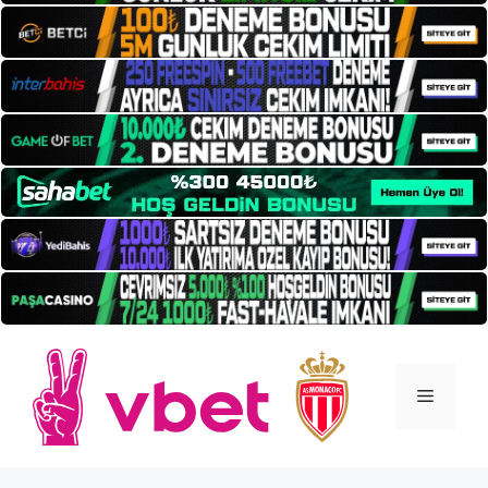
İçeriğe
atla
Menü