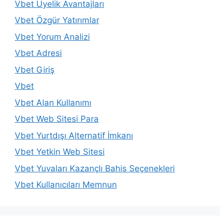
Vbet Üyelik Avantajları
Vbet Özgür Yatırımlar
Vbet Yorum Analizi
Vbet Adresi
Vbet Giriş
Vbet
Vbet Alan Kullanımı
Vbet Web Sitesi Para
Vbet Yurtdışı Alternatif İmkanı
Vbet Yetkin Web Sitesi
Vbet Yuvaları Kazançlı Bahis Seçenekleri
Vbet Kullanıcıları Memnun