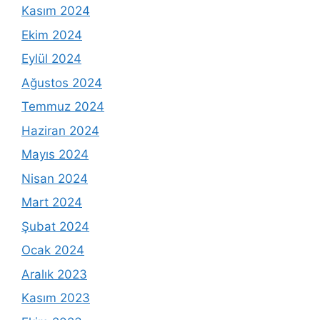
Kasım 2024
Ekim 2024
Eylül 2024
Ağustos 2024
Temmuz 2024
Haziran 2024
Mayıs 2024
Nisan 2024
Mart 2024
Şubat 2024
Ocak 2024
Aralık 2023
Kasım 2023