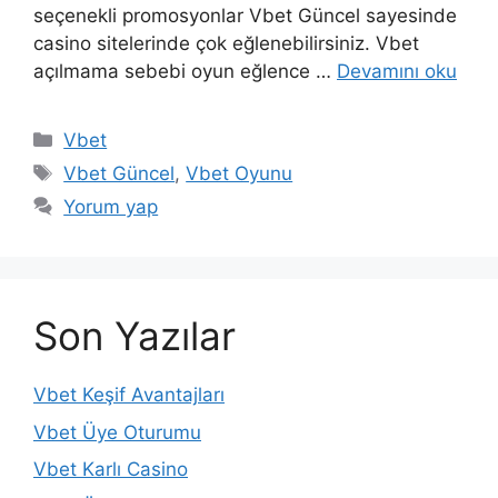
seçenekli promosyonlar Vbet Güncel sayesinde
casino sitelerinde çok eğlenebilirsiniz. Vbet
açılmama sebebi oyun eğlence …
Devamını oku
Kategoriler
Vbet
Etiketler
Vbet Güncel
,
Vbet Oyunu
Yorum yap
Son Yazılar
Vbet Keşif Avantajları
Vbet Üye Oturumu
Vbet Karlı Casino