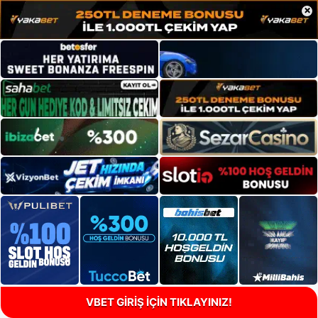
×
VBET GİRİŞ İÇİN TIKLAYINIZ!