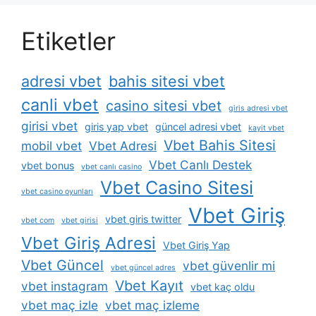
Etiketler
adresi vbet
bahis sitesi vbet
canli vbet
casino sitesi vbet
giris adresi vbet
girisi vbet
giris yap vbet
güncel adresi vbet
kayit vbet
Vbet Bahis Sitesi
mobil vbet
Vbet Adresi
Vbet Canlı Destek
vbet bonus
vbet canlı casino
Vbet Casino Sitesi
vbet casino oyunları
Vbet Giriş
vbet giris twitter
vbet com
vbet girisi
Vbet Giriş Adresi
Vbet Giriş Yap
Vbet Güncel
vbet güvenlir mi
vbet güncel adres
Vbet Kayıt
vbet instagram
vbet kaç oldu
vbet maç izle
vbet maç izleme