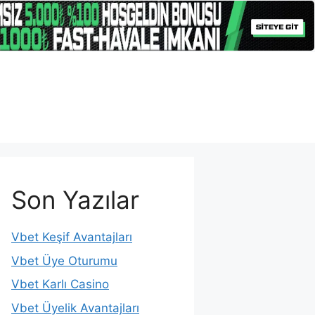
Son Yazılar
Vbet Keşif Avantajları
Vbet Üye Oturumu
Vbet Karlı Casino
Vbet Üyelik Avantajları