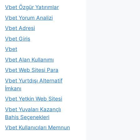
Vbet Özgür Yatırımlar
Vbet Yorum Analizi
Vbet Adresi
Vbet Giriş
Vbet
Vbet Alan Kullanımı
Vbet Web Sitesi Para
Vbet Yurtdışı Alternatif
İmkanı
Vbet Yetkin Web Sitesi
Vbet Yuvaları Kazançlı
Bahis Seçenekleri
Vbet Kullanıcıları Memnun