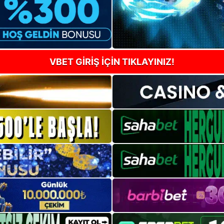
VBET GİRİŞ İÇİN TIKLAYINIZ!