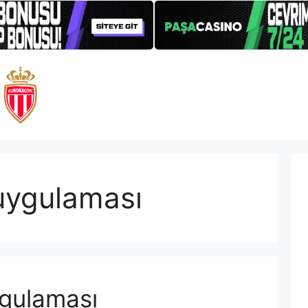
uygulaması
gulaması