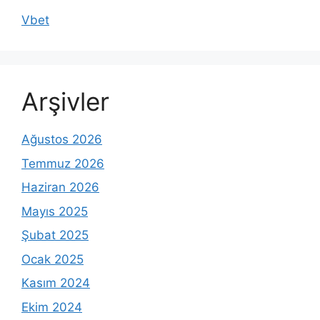
Vbet
Arşivler
Ağustos 2026
Temmuz 2026
Haziran 2026
Mayıs 2025
Şubat 2025
Ocak 2025
Kasım 2024
Ekim 2024