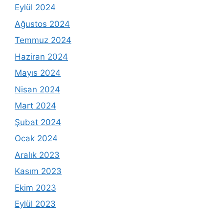
Eylül 2024
Ağustos 2024
Temmuz 2024
Haziran 2024
Mayıs 2024
Nisan 2024
Mart 2024
Şubat 2024
Ocak 2024
Aralık 2023
Kasım 2023
Ekim 2023
Eylül 2023