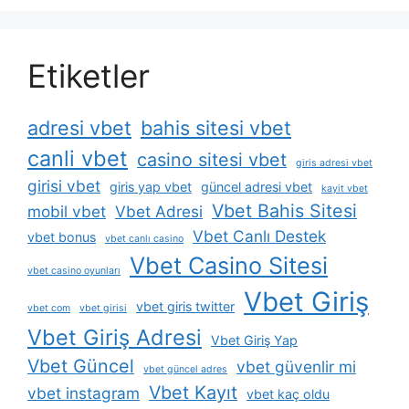
Etiketler
adresi vbet
bahis sitesi vbet
canli vbet
casino sitesi vbet
giris adresi vbet
girisi vbet
giris yap vbet
güncel adresi vbet
kayit vbet
Vbet Bahis Sitesi
mobil vbet
Vbet Adresi
Vbet Canlı Destek
vbet bonus
vbet canlı casino
Vbet Casino Sitesi
vbet casino oyunları
Vbet Giriş
vbet giris twitter
vbet com
vbet girisi
Vbet Giriş Adresi
Vbet Giriş Yap
Vbet Güncel
vbet güvenlir mi
vbet güncel adres
Vbet Kayıt
vbet instagram
vbet kaç oldu