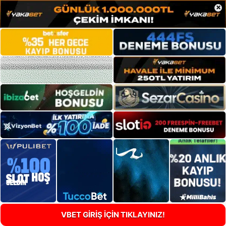
×
VBET GİRİŞ İÇİN TIKLAYINIZ!