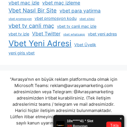
vbet maç izle
vbet maç izleme
Vbet Nasıl Bir Site
vbet para yatirma
vbet promosyon kodu
vbet promosyon
vbet sitesi
vbet tv canli maç
vbet tv canli maç izle
Vbet Twitter
vbet tv izle
vbet yeni adres
vbet whatsapp
Vbet Yeni Adresi
Vbet Üyelik
yeni giris vbet
"Avrasya'nın en büyük reklam platformunda olmak için
Microsoft Teams:
reklam@avrasyamarketing.com
adresimizden veya Telegram: @Avrasyamarketing
adresimizden irtibat kurabilirsiniz. (Tek iletişim
adreslerimiz teams / telegram ve mail adresimizdir.
Harici hiçbir iletişim adresimiz bulunmamaktadır.
Lütfen itibar etmeyiniz.) Türkiye yasalarına göre 7258
sayılı kanun uyarınca yasa dışı bahis oynamanın