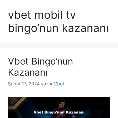
vbet mobil tv
bingo’nun kazananı
Vbet Bingo’nun
Kazananı
Şubat 17, 2024
yazar
Vbet