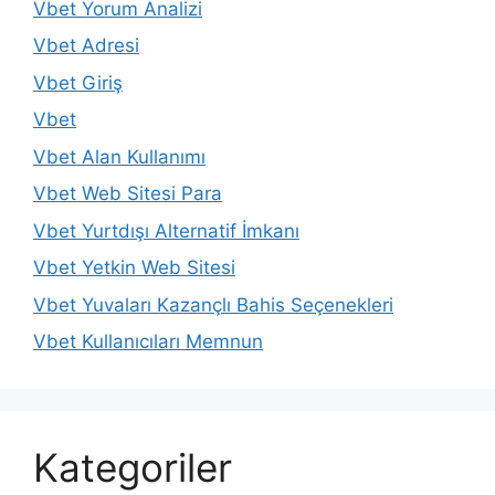
Vbet Yorum Analizi
Vbet Adresi
Vbet Giriş
Vbet
Vbet Alan Kullanımı
Vbet Web Sitesi Para
Vbet Yurtdışı Alternatif İmkanı
Vbet Yetkin Web Sitesi
Vbet Yuvaları Kazançlı Bahis Seçenekleri
Vbet Kullanıcıları Memnun
Kategoriler