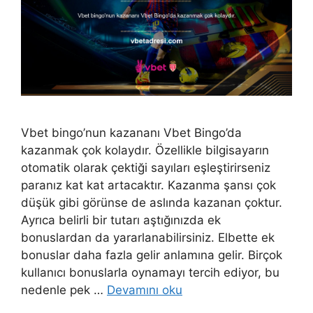
Vbet bingo’nun kazananı Vbet Bingo’da
kazanmak çok kolaydır. Özellikle bilgisayarın
otomatik olarak çektiği sayıları eşleştirirseniz
paranız kat kat artacaktır. Kazanma şansı çok
düşük gibi görünse de aslında kazanan çoktur.
Ayrıca belirli bir tutarı aştığınızda ek
bonuslardan da yararlanabilirsiniz. Elbette ek
bonuslar daha fazla gelir anlamına gelir. Birçok
kullanıcı bonuslarla oynamayı tercih ediyor, bu
nedenle pek …
Devamını oku