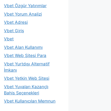
Vbet Özgür Yatırımlar
Vbet Yorum Analizi
Vbet Adresi
Vbet Giriş
Vbet
Vbet Alan Kullanımı
Vbet Web Sitesi Para
Vbet Yurtdışı Alternatif
İmkanı
Vbet Yetkin Web Sitesi
Vbet Yuvaları Kazançlı
Bahis Seçenekleri
Vbet Kullanıcıları Memnun