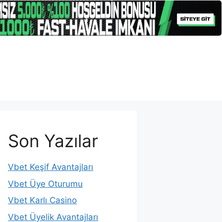
Son Yazılar
Vbet Keşif Avantajları
Vbet Üye Oturumu
Vbet Karlı Casino
Vbet Üyelik Avantajları