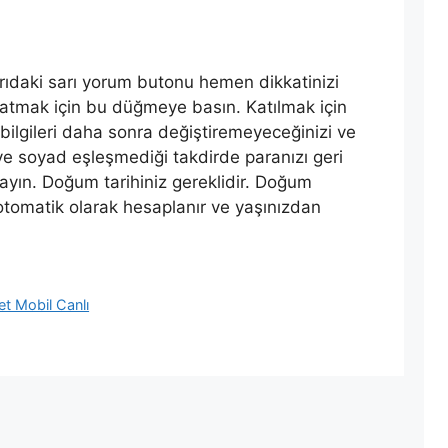
rıdaki sarı yorum butonu hemen dikkatinizi
şlatmak için bu düğmeye basın. Katılmak için
u bilgileri daha sonra değiştiremeyeceğinizi ve
ve soyad eşleşmediği takdirde paranızı geri
ayın. Doğum tarihiniz gereklidir. Doğum
z otomatik olarak hesaplanır ve yaşınızdan
t Mobil Canlı