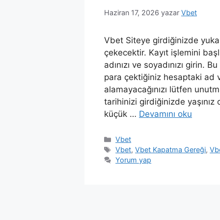
Haziran 17, 2026
yazar
Vbet
Vbet Siteye girdiğinizde yuka
çekecektir. Kayıt işlemini ba
adınızı ve soyadınızı girin. B
para çektiğiniz hesaptaki ad 
alamayacağınızı lütfen unutm
tarihinizi girdiğinizde yaşını
küçük …
Devamını oku
Kategoriler
Vbet
Etiketler
Vbet
,
Vbet Kapatma Gereği
,
Vbe
Yorum yap