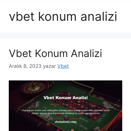
vbet konum analizi
Vbet Konum Analizi
Aralık 8, 2023
yazar
Vbet