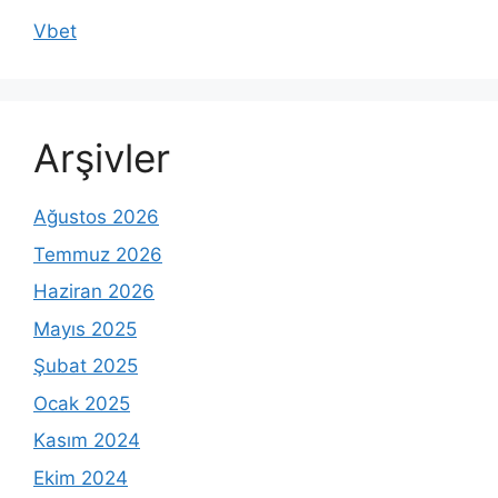
Vbet
Arşivler
Ağustos 2026
Temmuz 2026
Haziran 2026
Mayıs 2025
Şubat 2025
Ocak 2025
Kasım 2024
Ekim 2024