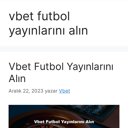
vbet futbol
yayınlarını alın
Vbet Futbol Yayınlarını
Alın
Aralık 22, 2023
yazar
Vbet