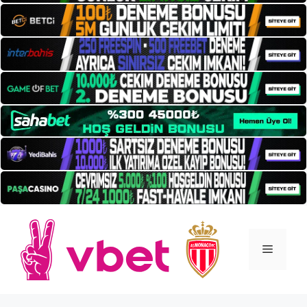
İçeriğe
atla
Menü