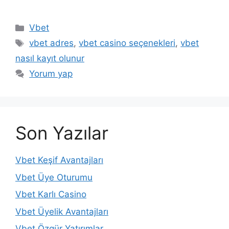
Kategoriler
Vbet
Etiketler
vbet adres
,
vbet casino seçenekleri
,
vbet
nasıl kayıt olunur
Yorum yap
Son Yazılar
Vbet Keşif Avantajları
Vbet Üye Oturumu
Vbet Karlı Casino
Vbet Üyelik Avantajları
Vbet Özgür Yatırımlar