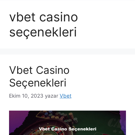
vbet casino
seçenekleri
Vbet Casino
Seçenekleri
Ekim 10, 2023
yazar
Vbet