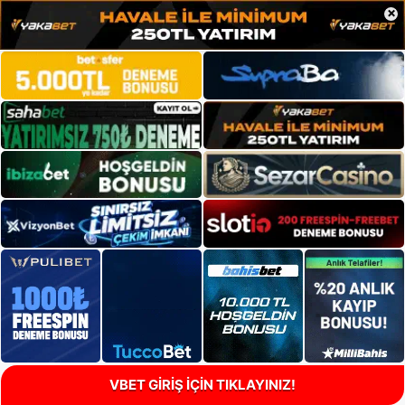
×
VBET GİRİŞ İÇİN TIKLAYINIZ!