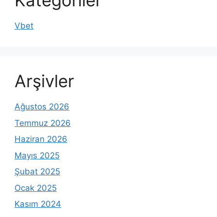
Kategoriler
Vbet
Arşivler
Ağustos 2026
Temmuz 2026
Haziran 2026
Mayıs 2025
Şubat 2025
Ocak 2025
Kasım 2024