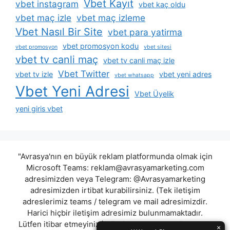
Vbet Kayıt
vbet instagram
vbet kaç oldu
vbet maç izle
vbet maç izleme
Vbet Nasıl Bir Site
vbet para yatirma
vbet promosyon kodu
vbet promosyon
vbet sitesi
vbet tv canli maç
vbet tv canli maç izle
Vbet Twitter
vbet tv izle
vbet yeni adres
vbet whatsapp
Vbet Yeni Adresi
Vbet Üyelik
yeni giris vbet
"Avrasya'nın en büyük reklam platformunda olmak için
Microsoft Teams:
reklam@avrasyamarketing.com
adresimizden veya Telegram: @Avrasyamarketing
adresimizden irtibat kurabilirsiniz. (Tek iletişim
adreslerimiz teams / telegram ve mail adresimizdir.
Harici hiçbir iletişim adresimiz bulunmamaktadır.
Lütfen itibar etmeyiniz.) Türkiye yasalarına göre 7258