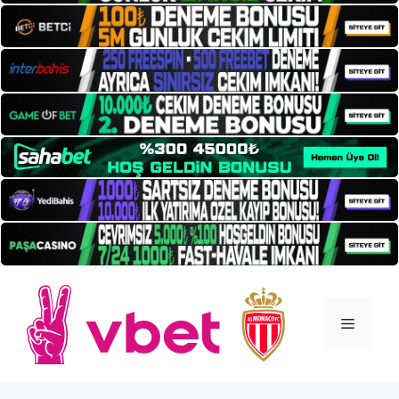
İçeriğe
atla
Menü