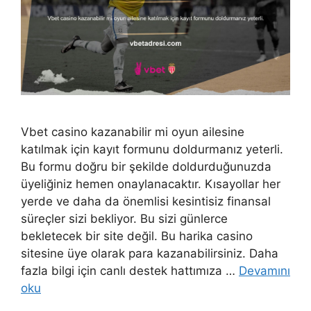
Vbet casino kazanabilir mi oyun ailesine
katılmak için kayıt formunu doldurmanız yeterli.
Bu formu doğru bir şekilde doldurduğunuzda
üyeliğiniz hemen onaylanacaktır. Kısayollar her
yerde ve daha da önemlisi kesintisiz finansal
süreçler sizi bekliyor. Bu sizi günlerce
bekletecek bir site değil. Bu harika casino
sitesine üye olarak para kazanabilirsiniz. Daha
fazla bilgi için canlı destek hattımıza …
Devamını
oku