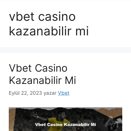
vbet casino
kazanabilir mi
Vbet Casino
Kazanabilir Mi
Eylül 22, 2023
yazar
Vbet