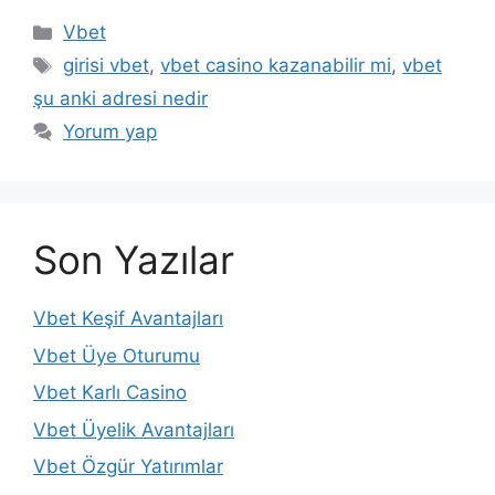
Kategoriler
Vbet
Etiketler
girisi vbet
,
vbet casino kazanabilir mi
,
vbet
şu anki adresi nedir
Yorum yap
Son Yazılar
Vbet Keşif Avantajları
Vbet Üye Oturumu
Vbet Karlı Casino
Vbet Üyelik Avantajları
Vbet Özgür Yatırımlar