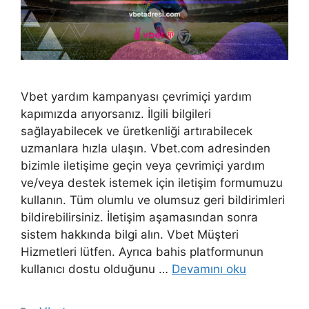
Vbet yardım kampanyası çevrimiçi yardım
kapımızda arıyorsanız. İlgili bilgileri
sağlayabilecek ve üretkenliği artırabilecek
uzmanlara hızla ulaşın. Vbet.com adresinden
bizimle iletişime geçin veya çevrimiçi yardım
ve/veya destek istemek için iletişim formumuzu
kullanın. Tüm olumlu ve olumsuz geri bildirimleri
bildirebilirsiniz. İletişim aşamasından sonra
sistem hakkında bilgi alın. Vbet Müşteri
Hizmetleri lütfen. Ayrıca bahis platformunun
kullanıcı dostu olduğunu …
Devamını oku