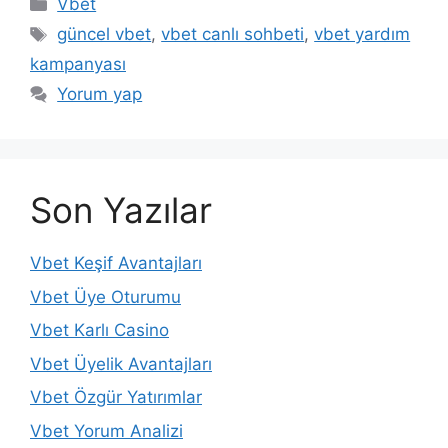
Kategoriler
Vbet
Etiketler
güncel vbet
,
vbet canlı sohbeti
,
vbet yardım
kampanyası
Yorum yap
Son Yazılar
Vbet Keşif Avantajları
Vbet Üye Oturumu
Vbet Karlı Casino
Vbet Üyelik Avantajları
Vbet Özgür Yatırımlar
Vbet Yorum Analizi