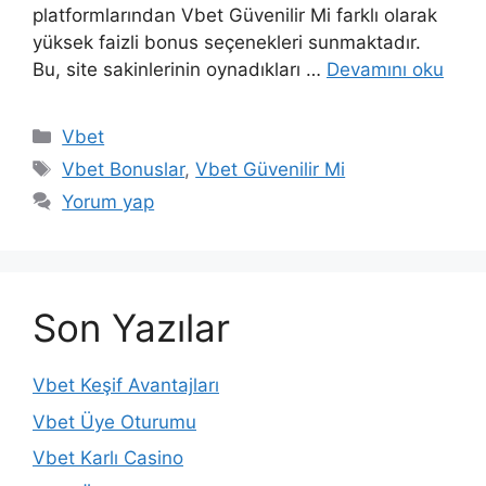
platformlarından Vbet Güvenilir Mi farklı olarak
yüksek faizli bonus seçenekleri sunmaktadır.
Bu, site sakinlerinin oynadıkları …
Devamını oku
Kategoriler
Vbet
Etiketler
Vbet Bonuslar
,
Vbet Güvenilir Mi
Yorum yap
Son Yazılar
Vbet Keşif Avantajları
Vbet Üye Oturumu
Vbet Karlı Casino