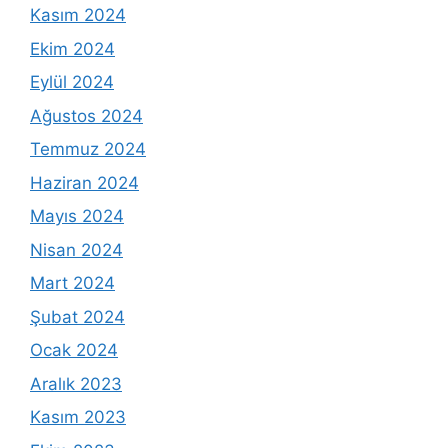
Kasım 2024
Ekim 2024
Eylül 2024
Ağustos 2024
Temmuz 2024
Haziran 2024
Mayıs 2024
Nisan 2024
Mart 2024
Şubat 2024
Ocak 2024
Aralık 2023
Kasım 2023