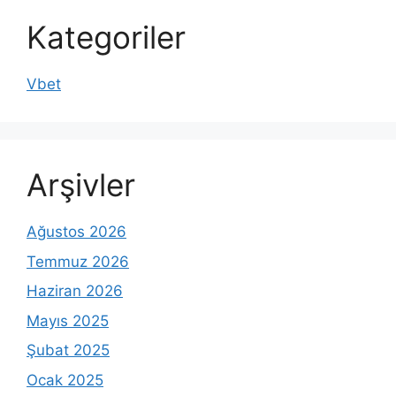
Kategoriler
Vbet
Arşivler
Ağustos 2026
Temmuz 2026
Haziran 2026
Mayıs 2025
Şubat 2025
Ocak 2025