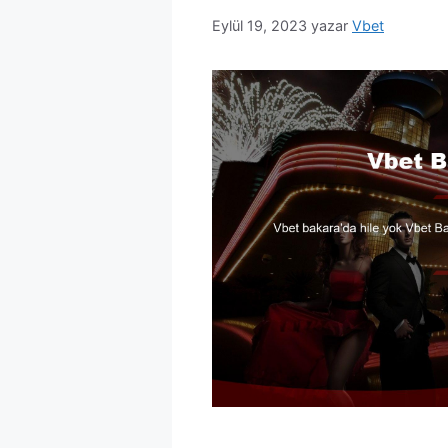
Eylül 19, 2023
yazar
Vbet