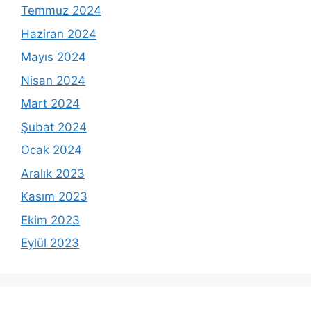
Temmuz 2024
Haziran 2024
Mayıs 2024
Nisan 2024
Mart 2024
Şubat 2024
Ocak 2024
Aralık 2023
Kasım 2023
Ekim 2023
Eylül 2023