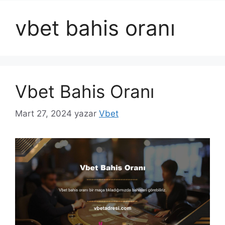
vbet bahis oranı
Vbet Bahis Oranı
Mart 27, 2024
yazar
Vbet