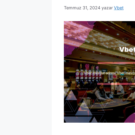
Temmuz 31, 2024
yazar
Vbet