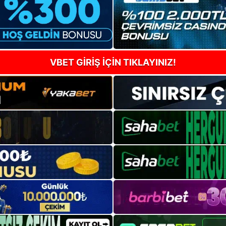
VBET GİRİŞ İÇİN TIKLAYINIZ!