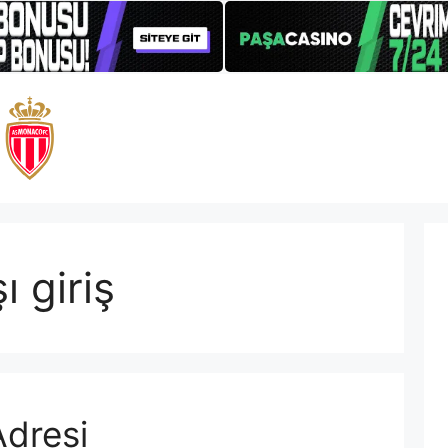
ı giriş
dresi