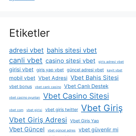
Etiketler
adresi vbet
bahis sitesi vbet
canli vbet
casino sitesi vbet
giris adresi vbet
girisi vbet
giris yap vbet
güncel adresi vbet
kayit vbet
Vbet Bahis Sitesi
mobil vbet
Vbet Adresi
Vbet Canlı Destek
vbet bonus
vbet canlı casino
Vbet Casino Sitesi
vbet casino oyunları
Vbet Giriş
vbet giris twitter
vbet com
vbet girisi
Vbet Giriş Adresi
Vbet Giriş Yap
Vbet Güncel
vbet güvenlir mi
vbet güncel adres