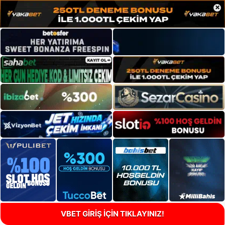
×
VBET GİRİŞ İÇİN TIKLAYINIZ!