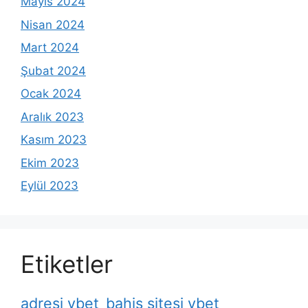
Mayıs 2024
Nisan 2024
Mart 2024
Şubat 2024
Ocak 2024
Aralık 2023
Kasım 2023
Ekim 2023
Eylül 2023
Etiketler
adresi vbet
bahis sitesi vbet