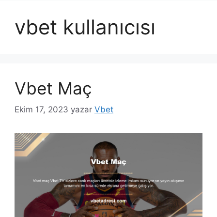
vbet kullanıcısı
Vbet Maç
Ekim 17, 2023
yazar
Vbet