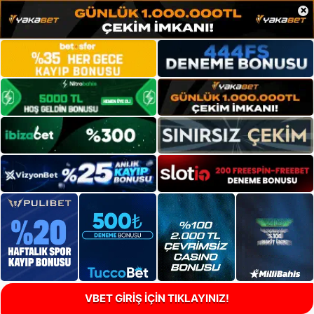
×
VBET GİRİŞ İÇİN TIKLAYINIZ!