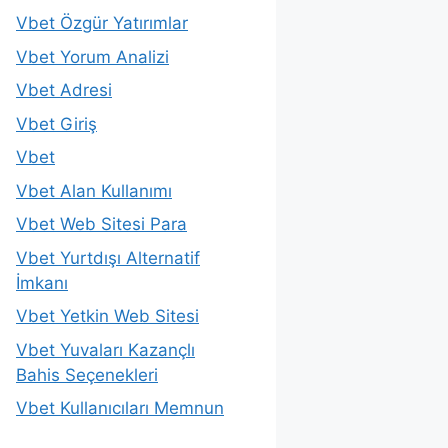
Vbet Özgür Yatırımlar
Vbet Yorum Analizi
Vbet Adresi
Vbet Giriş
Vbet
Vbet Alan Kullanımı
Vbet Web Sitesi Para
Vbet Yurtdışı Alternatif
İmkanı
Vbet Yetkin Web Sitesi
Vbet Yuvaları Kazançlı
Bahis Seçenekleri
Vbet Kullanıcıları Memnun